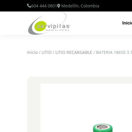
604 444 0801
Medellín, Colombia
Inici
Inicio
/
LITIO
/
LITIO RECARGABLE
/ BATERIA 18650 3.