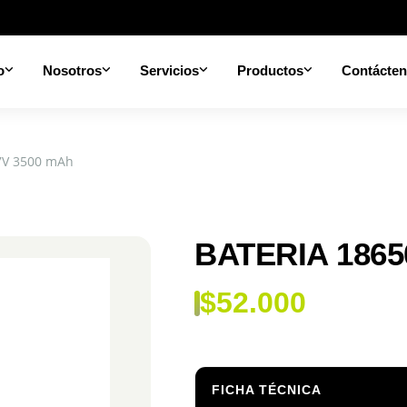
o
Nosotros
Servicios
Productos
Contácte
7V 3500 mAh
BATERIA 1865
$
52.000
FICHA TÉCNICA