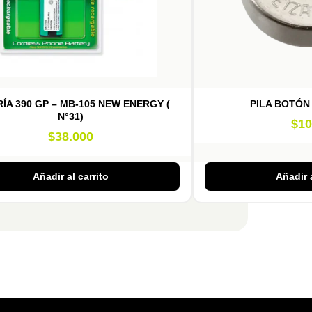
ÍA 390 GP – MB-105 NEW ENERGY (
PILA BOTÓN
N°31)
$
10
$
38.000
Añadir al carrito
Añadir a