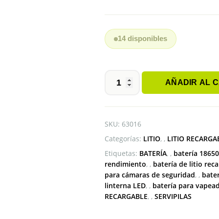
14 disponibles
AÑADIR AL 
BATERIA
18650
3.7V
3500
SKU:
63016
mAh
Categorías:
LITIO
,
LITIO RECARGA
cantidad
Etiquetas:
BATERÍA
,
batería 18650
rendimiento
,
batería de litio rec
para cámaras de seguridad
,
bater
linterna LED
,
batería para vapea
RECARGABLE
,
SERVIPILAS