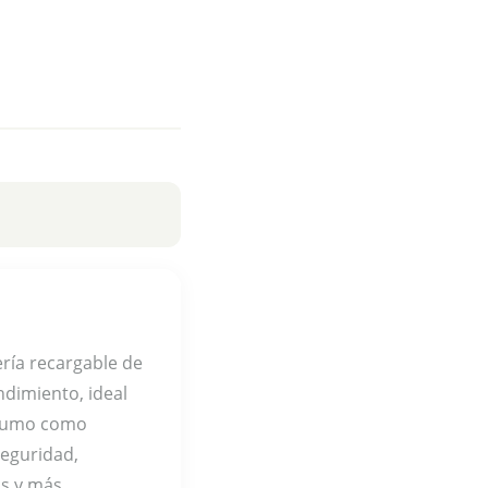
ría recargable de
endimiento, ideal
onsumo como
seguridad,
as y más.