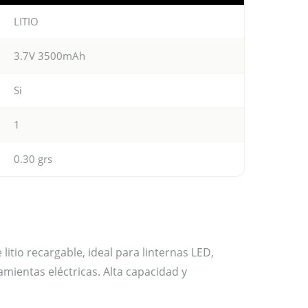
LITIO
3.7V 3500mAh
Si
1
0.30 grs
itio recargable, ideal para linternas LED,
mientas eléctricas. Alta capacidad y