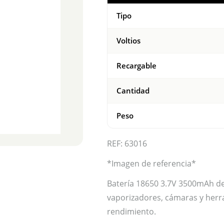
Tipo
Voltios
Recargable
Cantidad
Peso
REF: 63016
*Imagen de referencia*
Batería 18650 3.7V 3500mAh de l
vaporizadores, cámaras y herra
rendimiento.