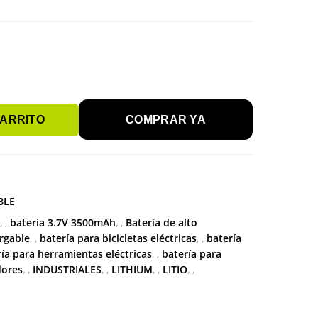
CARRITO
COMPRAR YA
BLE
,
batería 3.7V 3500mAh
,
Batería de alto
argable
,
batería para bicicletas eléctricas
,
batería
ía para herramientas eléctricas
,
batería para
dores
,
INDUSTRIALES
,
LITHIUM
,
LITIO
,