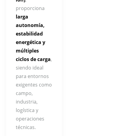
proporciona
larga
autonomía,
estabilidad
energética y
múltiples
ciclos de carga
,
siendo ideal
para entornos
exigentes como
campo,
industria,
logística y
operaciones
técnicas.