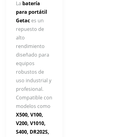
La
batería
para portátil
Getac
es un
repuesto de
alto
rendimiento
diseñado para
equipos
robustos de
uso industrial y
profesional.
Compatible con
modelos como
X500, V100,
V200, V1010,
S400, DR202S,