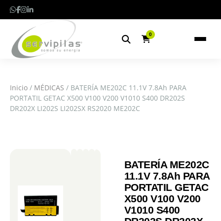
0
Inicio
/
MÉDICAS
/ BATERÍA ME202C 11.1V 7.8Ah PARA
PORTATIL GETAC X500 V100 V200 V1010 S400 DR202S
DR202X LI202S LI202SX RS2020 ME202C
BATERÍA ME202C
11.1V 7.8Ah PARA
PORTATIL GETAC
X500 V100 V200
V1010 S400