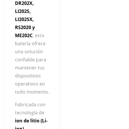
DR202X,
LI202S,
LI202SX,
RS2020 y
ME202C
, esta
batería ofrece
una solución
confiable para
mantener tus
dispositivos
operativos en
todo momento.
Fabricada con
tecnología de
ion de litio (Li-
ion)
,