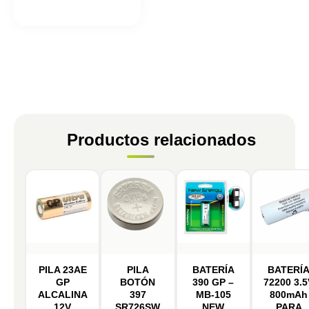
Productos relacionados
PILA 23AE
PILA
BATERÍA
BATERÍ
GP
BOTÓN
390 GP –
72200 3.5
ALCALINA
397
MB-105
800mAh
12V
SR726SW
NEW
PARA