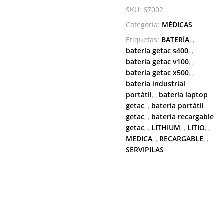
V200
SKU:
67002
V1010
Categoría:
MÉDICAS
S400
DR202S
Etiquetas:
BATERÍA
,
DR202X
batería getac s400
,
LI202S
batería getac v100
,
LI202SX
batería getac x500
,
RS2020
batería industrial
ME202C
portátil
,
batería laptop
cantidad
getac
,
batería portátil
getac
,
batería recargable
getac
,
LITHIUM
,
LITIO
,
MEDICA
,
RECARGABLE
,
SERVIPILAS