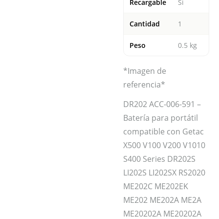
Recargable
Si
Cantidad
1
Peso
0.5 kg
*Imagen de
referencia*
DR202 ACC-006-591 –
Batería para portátil
compatible con Getac
X500 V100 V200 V1010
S400 Series DR202S
LI202S LI202SX RS2020
ME202C ME202EK
ME202 ME202A ME2A
ME20202A ME20202A