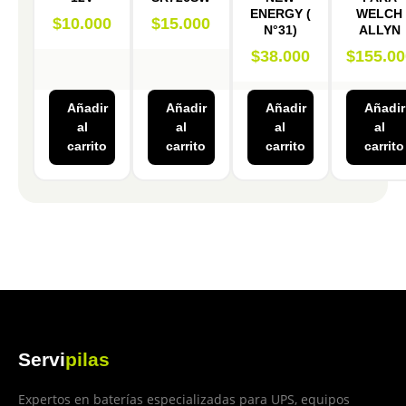
ENERGY (
WELCH
$
10.000
$
15.000
N°31)
ALLYN
$
38.000
$
155.00
Añadir
Añadir
Añadir
Añadir
al
al
al
al
carrito
carrito
carrito
carrito
Servi
pilas
Expertos en baterías especializadas para UPS, equipos