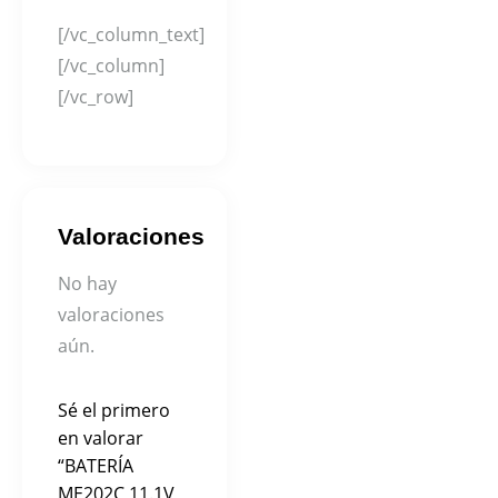
[/vc_column_text]
[/vc_column]
[/vc_row]
Valoraciones
No hay
valoraciones
aún.
Sé el primero
en valorar
“BATERÍA
ME202C 11.1V