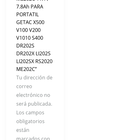
7.8Ah PARA
PORTATIL
GETAC X500
V100 V200
V1010 S400
DR202S
DR202X LI202S
LI202SX RS2020
ME202C”
Tu dirección de
correo
electrónico no
será publicada.
Los campos
obligatorios
están
marcados con