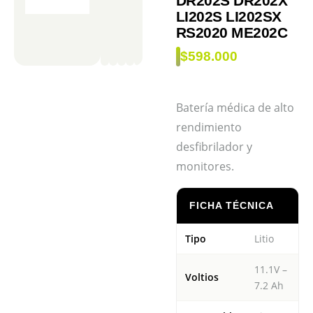
DR202S DR202X
LI202S LI202SX
RS2020 ME202C
$
598.000
Batería médica de alto
rendimiento
desfibrilador y
monitores.
FICHA TÉCNICA
Tipo
Litio
11.1V –
Voltios
7.2 Ah