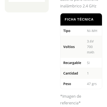
inalámbrico 2.4 GHz
FICHA TÉCNICA
Tipo
Ni-MH
3.6V
Voltios
700
mAh
Recargable
Si
Cantidad
1
Peso
47 grs
*Imagen de
referencia*