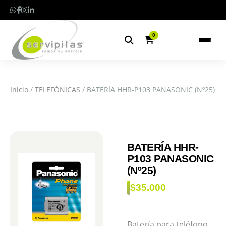
0
Inicio
/
TELEFÓNICAS
/ BATERÍA HHR-P103 PANASONIC (Nº25)
BATERÍA HHR-
P103 PANASONIC
(Nº25)
$
35.000
Batería para teléfono