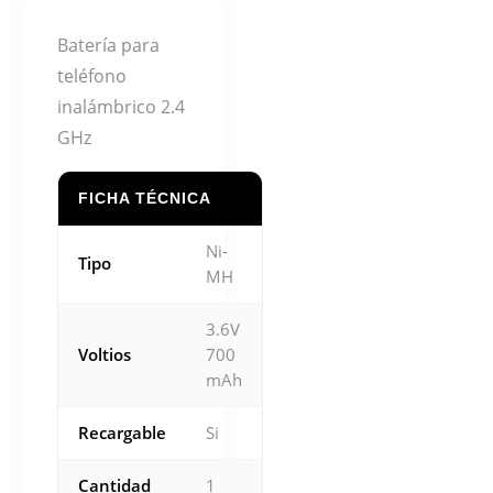
Batería para
teléfono
inalámbrico 2.4
GHz
FICHA TÉCNICA
Ni-
Tipo
MH
3.6V
Voltios
700
mAh
Recargable
Si
Cantidad
1