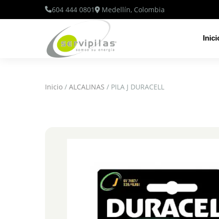
604 444 0801
Medellín, Colombia
Inici
Inicio
/
ALCALINAS
/ PILA J DURACELL