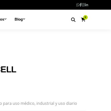
0
nos
Blog
CELL
to para uso médico, industrial y uso diario