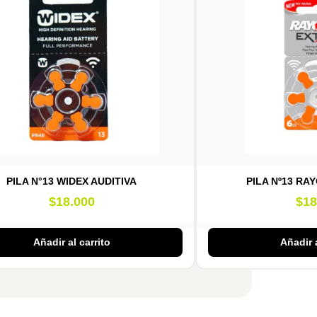
PILA N°13 WIDEX AUDITIVA
PILA Nº13 RA
$
18.000
$
18
Añadir al carrito
Añadir a