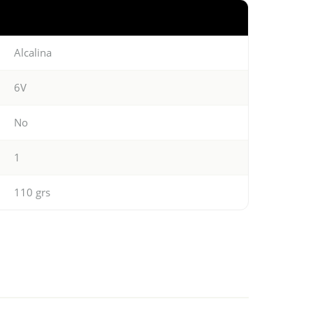
Alcalina
6V
No
1
110 grs