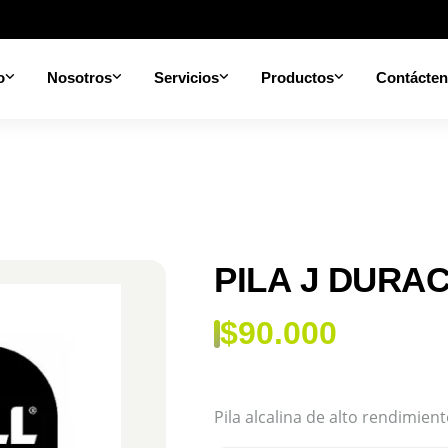
o
Nosotros
Servicios
Productos
Contácte
PILA J DURA
$
90.000
Pila alcalina de alto rendimien