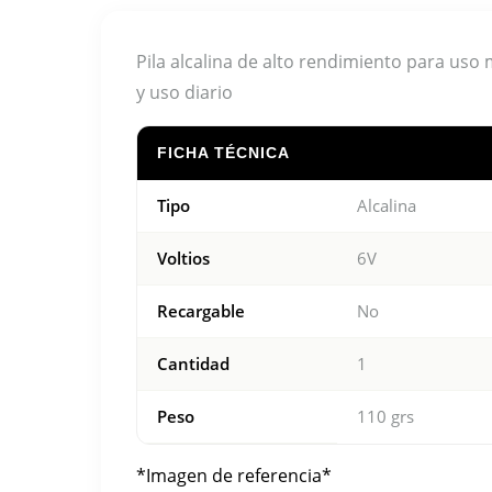
Pila alcalina de alto rendimiento para uso 
y uso diario
FICHA TÉCNICA
Tipo
Alcalina
Voltios
6V
Recargable
No
Cantidad
1
Peso
110 grs
*Imagen de referencia*