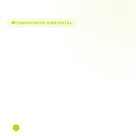
COMPROMISO AMBIENTAL
Somos una empresa
comprometida con el medio
ambiente
En Servipilas creemos que el cuidado del planeta es
responsabilidad de todos. Por eso implementamos
prácticas sostenibles en cada una de nuestras
operaciones y promovemos el reciclaje responsable
de pilas y baterías.
ISO 14001
Gestión Ambiental