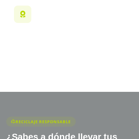
Certificaciones
Cumplimos con las más altas certificaciones
ambientales nacionales e internacionales en todos
nuestros procesos.
RECICLAJE RESPONSABLE
¿Sabes a dónde llevar tus