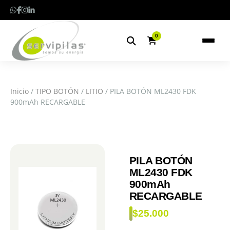
0
Inicio
/
TIPO BOTÓN
/
LITIO
/ PILA BOTÓN ML2430 FDK
900mAh RECARGABLE
PILA BOTÓN
ML2430 FDK
900mAh
RECARGABLE
$
25.000