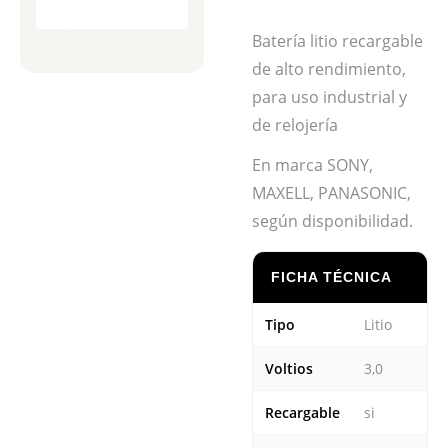
Batería litio recargable
de alto rendimiento,
para uso industrial y
de relojería
En marca SONY,
MAXELL, PANASONIC,
según disponibilidad.
FICHA TÉCNICA
Tipo
Litio
Voltios
3,0
Recargable
si