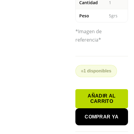
Cantidad
1
Peso
5grs
*Imagen de
referencia*
1 disponibles
PILA
AÑADIR AL
BOTÓN
CARRITO
ML2430
FDK
COMPRAR YA
900mAh
RECARGABLE
cantidad