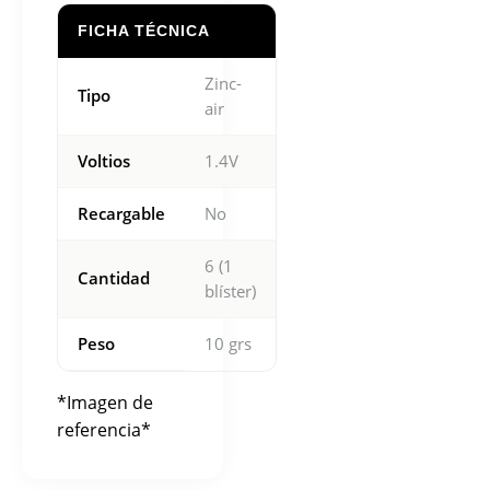
FICHA TÉCNICA
Zinc-
Tipo
air
Voltios
1.4V
Recargable
No
6 (1
Cantidad
blíster)
Peso
10 grs
*Imagen de
referencia*