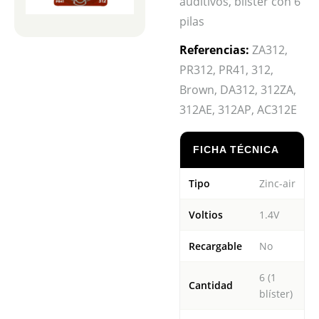
auditivos, blíster con 6
pilas
Referencias:
ZA312,
PR312, PR41, 312,
Brown, DA312, 312ZA,
312AE, 312AP, AC312E
FICHA TÉCNICA
Tipo
Zinc-air
Voltios
1.4V
Recargable
No
6 (1
Cantidad
blíster)