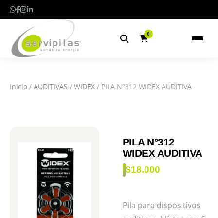
0
Inicio
/
AUDITIVAS
/
WIDEX
/ PILA N°312 WIDEX AUDITIVA
PILA N°312
WIDEX AUDITIVA
$
18.000
Pila para dispositivos