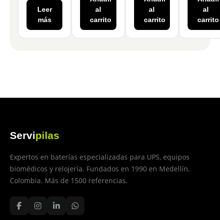
Leer
al
al
al
más
carrito
carrito
carrito
Servi
pilas
Expertos en baterías especializadas para UPS, equipos
biomédicos y relojería. Fundados en 1990 en Medellín,
Colombia. Más de 1500 referencias.