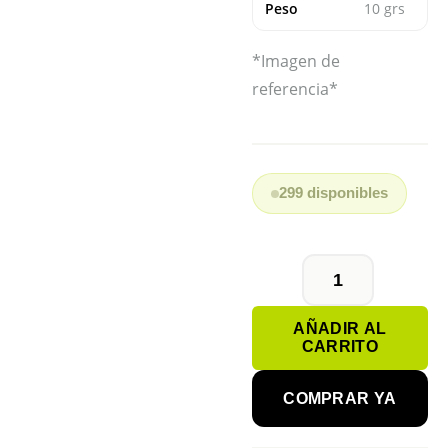
Peso
10 grs
*Imagen de
referencia*
299 disponibles
PILA
N°312
AÑADIR AL
WIDEX
CARRITO
AUDITIVA
cantidad
COMPRAR YA