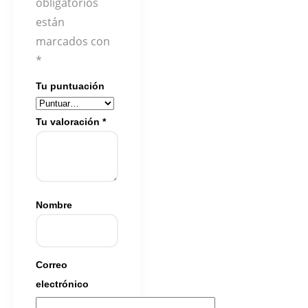
obligatorios
están
marcados con
*
Tu puntuación
Tu valoración
*
Nombre
Correo
electrónico