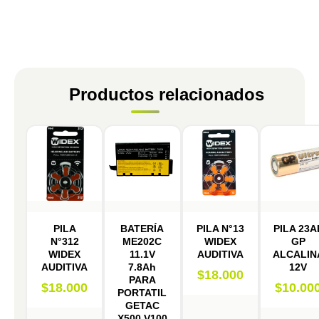
Productos relacionados
PILA
BATERÍA
PILA N°13
PILA 23A
N°312
ME202C
WIDEX
GP
WIDEX
11.1V
AUDITIVA
ALCALIN
AUDITIVA
7.8Ah
12V
$
18.000
PARA
$
18.000
$
10.00
PORTATIL
GETAC
X500 V100