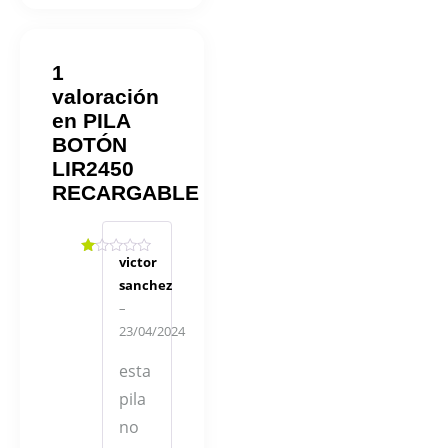
1
valoración
en
PILA
BOTÓN
LIR2450
RECARGABLE
victor
Valorado
en
sanchez
1
de
–
5
23/04/2024
esta
pila
no