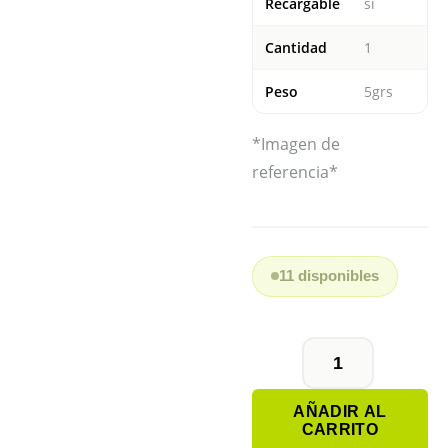
Recargable
si
Cantidad
1
Peso
5grs
*Imagen de
referencia*
11 disponibles
PILA
BOTÓN
AÑADIR AL
LIR2450
CARRITO
RECARGABLE