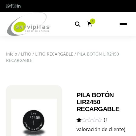
0
Inicio
/
LITIO
/
LITIO RECARGABLE
/ PILA BOTÓN LIR2450
RECARGABLE
PILA BOTÓN
LIR2450
RECARGABLE
(
1
Valorado
1
valoración de cliente)
1.00