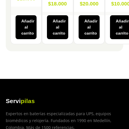
$
18.000
$
20.000
$
10.00
Añadir
Añadir
Añadir
Añadir
al
al
al
al
carrito
carrito
carrito
carrito
Servi
pilas
Expertos en baterías especializadas para UPS, equipos
biomédicos y relojería. Fundados en 1990 en Medellín,
Colombia. Más de 1500 referencias.