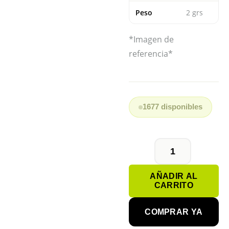
Peso
2 grs
*Imagen de
referencia*
1677 disponibles
PILA
BOTÓN
AÑADIR AL
377
CARRITO
SR616SW
cantidad
COMPRAR YA