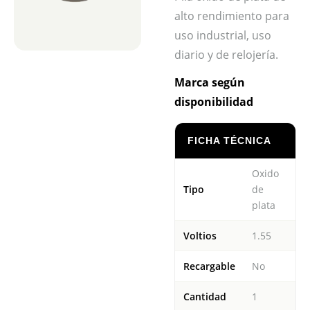
alto rendimiento para
uso industrial, uso
diario y de relojería.
Marca según
disponibilidad
FICHA TÉCNICA
Oxido
Tipo
de
plata
Voltios
1.55
Recargable
No
Cantidad
1