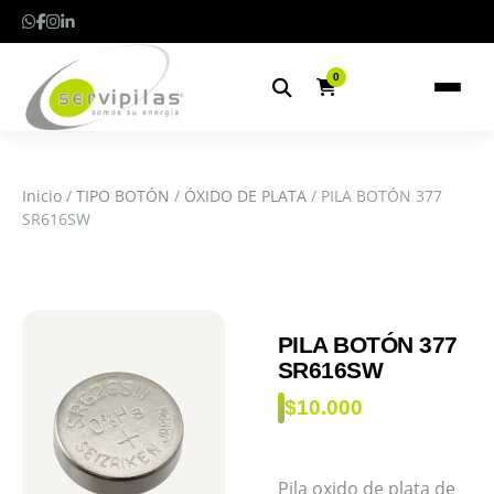
0
Inicio
/
TIPO BOTÓN
/
ÓXIDO DE PLATA
/ PILA BOTÓN 377
SR616SW
PILA BOTÓN 377
SR616SW
$
10.000
Pila oxido de plata de