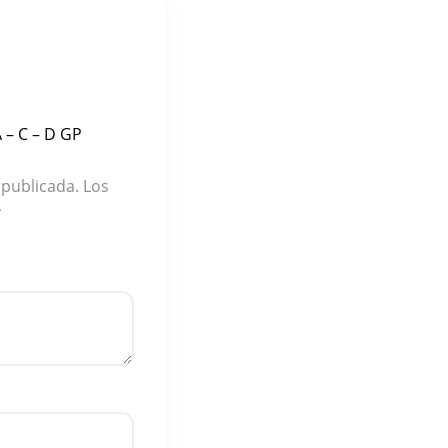
 – C – D GP
 publicada.
Los
*