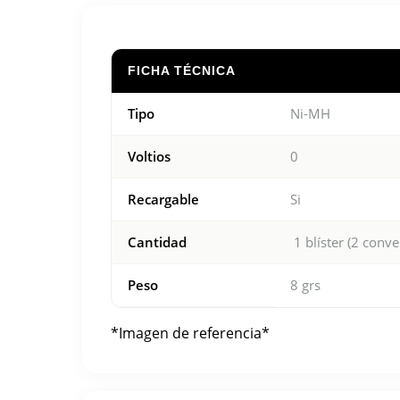
FICHA TÉCNICA
Tipo
Ni-MH
Voltios
0
Recargable
Si
Cantidad
1 blíster (2 conve
Peso
8 grs
*Imagen de referencia*