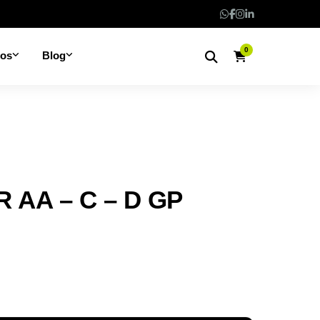
0
nos
Blog
 AA – C – D GP