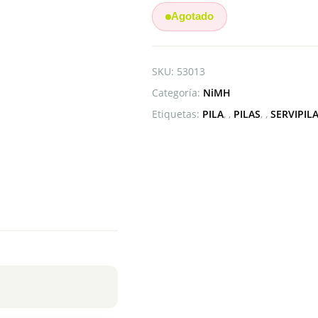
Agotado
SKU:
53013
Categoría:
NiMH
Etiquetas:
PILA
,
PILAS
,
SERVIPIL