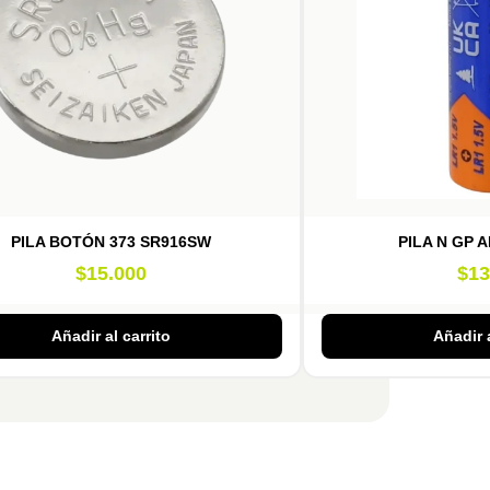
PILA BOTÓN 373 SR916SW
PILA N GP 
$
15.000
$
13
Añadir al carrito
Añadir a