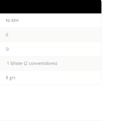
Ni-MH
0
Si
1 blíster (2 convertidores)
8 grs