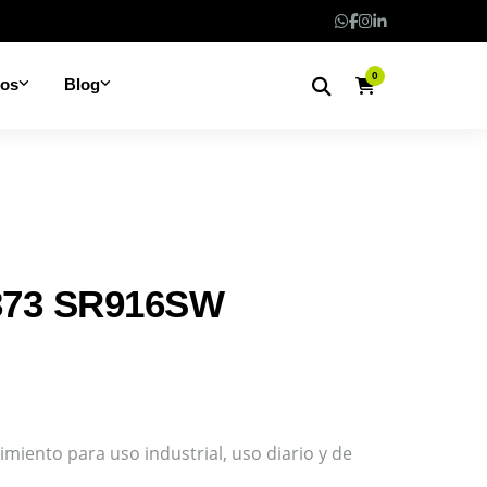
0
nos
Blog
373 SR916SW
dimiento para uso industrial, uso diario y de