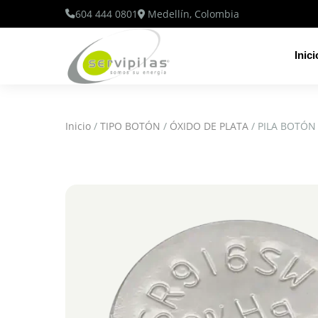
604 444 0801
Medellín, Colombia
Inici
Inicio
/
TIPO BOTÓN
/
ÓXIDO DE PLATA
/ PILA BOTÓN