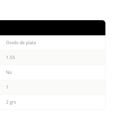
Oxido de plata
1.55
No
1
2 grs