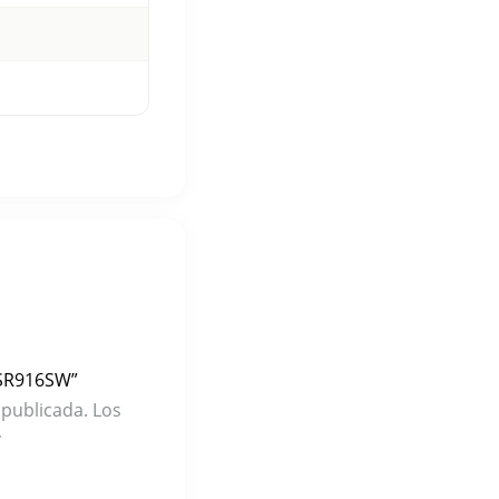
 SR916SW”
 publicada.
Los
*