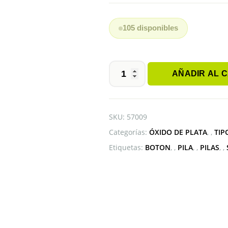
105 disponibles
AÑADIR AL 
PILA
BOTÓN
373
SR916SW
SKU:
57009
cantidad
Categorías:
ÓXIDO DE PLATA
,
TIP
Etiquetas:
BOTON
,
PILA
,
PILAS
,