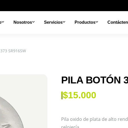
o
Nosotros
Servicios
Productos
Contácte
 373 SR916SW
PILA BOTÓN 
$
15.000
Pila oxido de plata de alto ren
relojería.