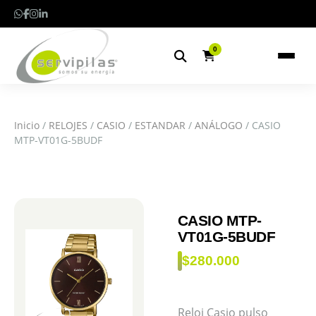
0
Inicio
/
RELOJES
/
CASIO
/
ESTANDAR
/
ANÁLOGO
/ CASIO
MTP-VT01G-5BUDF
CASIO MTP-
VT01G-5BUDF
$
280.000
Reloj Casio pulso