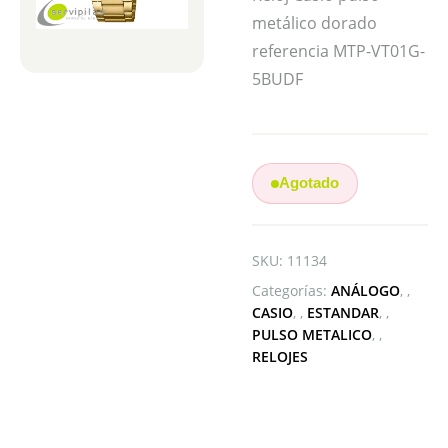
metálico dorado
referencia MTP-VT01G-
5BUDF
Agotado
SKU:
11134
Categorías:
ANÁLOGO
,
CASIO
,
ESTANDAR
,
PULSO METALICO
,
RELOJES