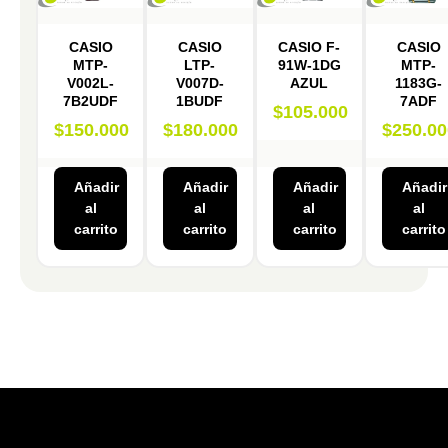
CASIO
CASIO
CASIO F-
CASIO
MTP-
LTP-
91W-1DG
MTP-
V002L-
V007D-
AZUL
1183G-
7B2UDF
1BUDF
7ADF
$
105.000
$
150.000
$
180.000
$
250.00
Añadir
Añadir
Añadir
Añadir
al
al
al
al
carrito
carrito
carrito
carrito