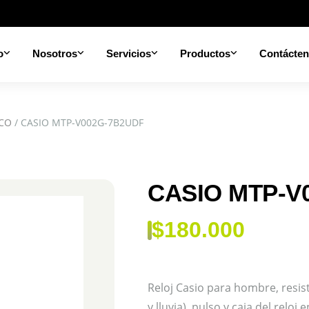
o
Nosotros
Servicios
Productos
Contácte
ICO
/ CASIO MTP-V002G-7B2UDF
CASIO MTP-V
$
180.000
Reloj Casio para hombre, resi
y lluvia), pulso y caja del relo