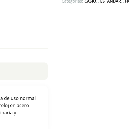
Categorías:
CASIO
,
ESTANDAR
,
H
gua de uso normal
 reloj en acero
inaria y