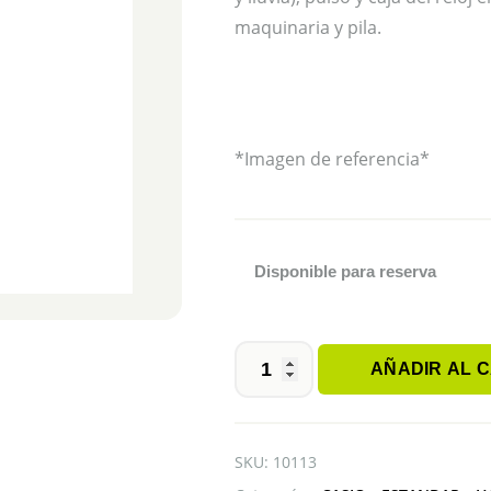
maquinaria y pila.
*Imagen de referencia*
Disponible para reserva
AÑADIR AL 
CASIO
MTP-
V002G-
7B2UDF
SKU:
10113
cantidad