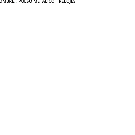
OMBRE
,
PULSO METALICO
,
RELOJES