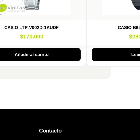
CASIO LTP-V002D-1AUDF
CASIO B6
$
170.000
$
28
Añadir al carrito
Lee
Contacto