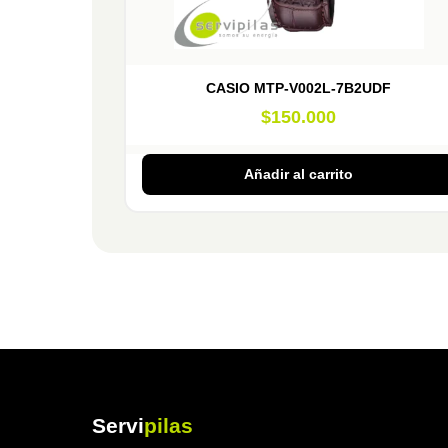
CASIO MTP-V002L-7B2UDF
$
150.000
Añadir al carrito
Servi
pilas