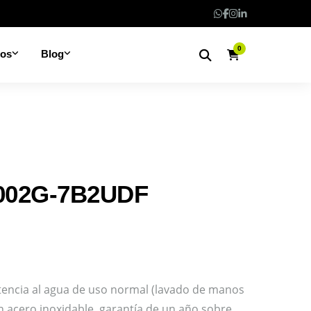
0
nos
Blog
002G-7B2UDF
stencia al agua de uso normal (lavado de manos
j en acero inoxidable, garantía de un año sobre