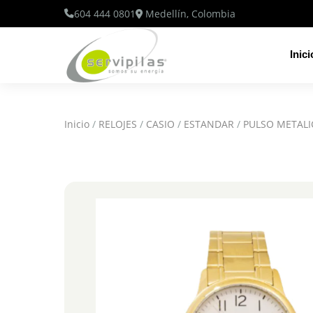
604 444 0801
Medellín, Colombia
Inici
Inicio
/
RELOJES
/
CASIO
/
ESTANDAR
/
PULSO METAL