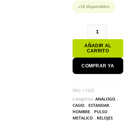
10 disponibles
CASIO
MTP-
AÑADIR AL
VD300SG-
CARRITO
1EUDF
cantidad
COMPRAR YA
SKU:
11225
Categorías:
ANÁLOGO
,
CASIO
,
ESTANDAR
,
HOMBRE
,
PULSO
METALICO
,
RELOJES