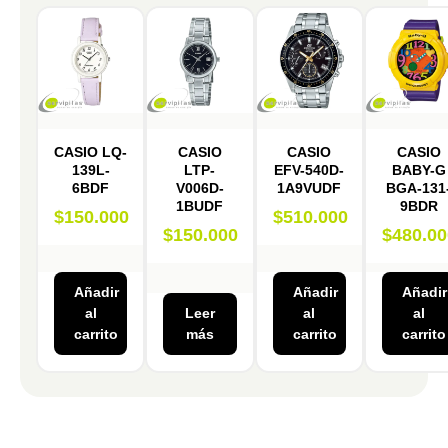
CASIO LQ-
CASIO
CASIO
CASIO
139L-
LTP-
EFV-540D-
BABY-G
6BDF
V006D-
1A9VUDF
BGA-131
1BUDF
9BDR
$
150.000
$
510.000
$
150.000
$
480.00
Añadir
Añadir
Añadir
al
Leer
al
al
carrito
más
carrito
carrito