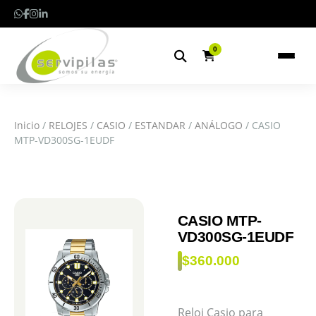
0
Inicio
/
RELOJES
/
CASIO
/
ESTANDAR
/
ANÁLOGO
/ CASIO
MTP-VD300SG-1EUDF
CASIO MTP-
VD300SG-1EUDF
$
360.000
Reloj Casio para