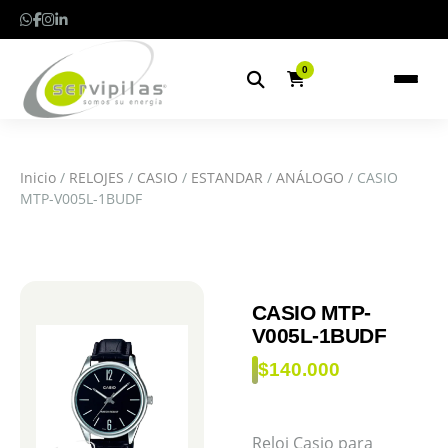
0
Inicio
/
RELOJES
/
CASIO
/
ESTANDAR
/
ANÁLOGO
/ CASIO
MTP-V005L-1BUDF
CASIO MTP-
V005L-1BUDF
$
140.000
Reloj Casio para