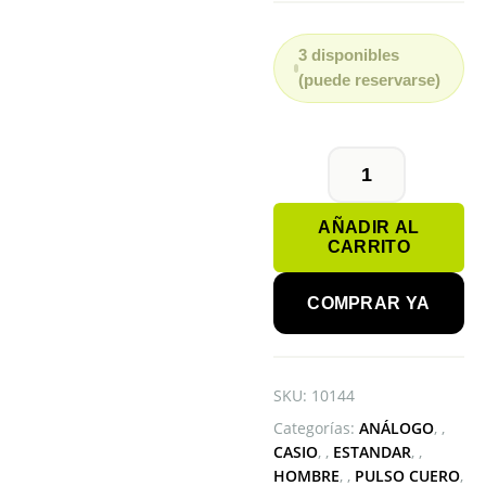
3 disponibles
(puede reservarse)
CASIO
MTP-
AÑADIR AL
V005L-
CARRITO
1BUDF
cantidad
COMPRAR YA
SKU:
10144
Categorías:
ANÁLOGO
,
CASIO
,
ESTANDAR
,
HOMBRE
,
PULSO CUERO