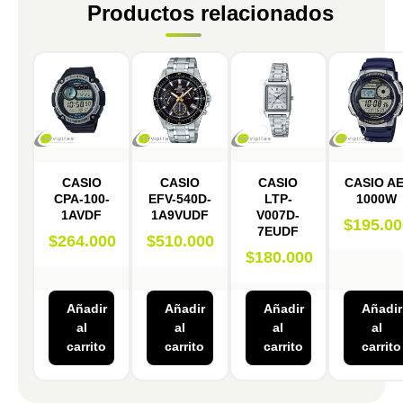
Productos relacionados
CASIO
CASIO
CASIO
CASIO AE
CPA-100-
EFV-540D-
LTP-
1000W
1AVDF
1A9VUDF
V007D-
$
195.00
7EUDF
$
264.000
$
510.000
$
180.000
Añadir
Añadir
Añadir
Añadir
al
al
al
al
carrito
carrito
carrito
carrito