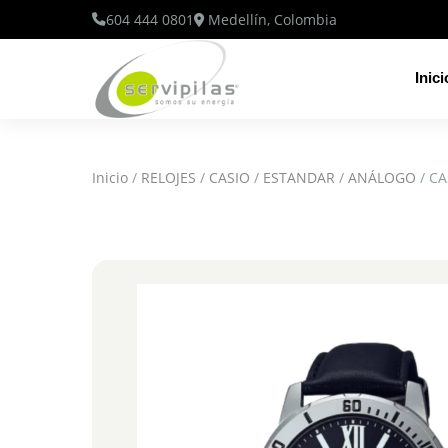
604 444 0801
Medellín, Colombia
Inici
Inicio
/
RELOJES
/
CASIO
/
ESTANDAR
/
ANÁLOGO
/ CA