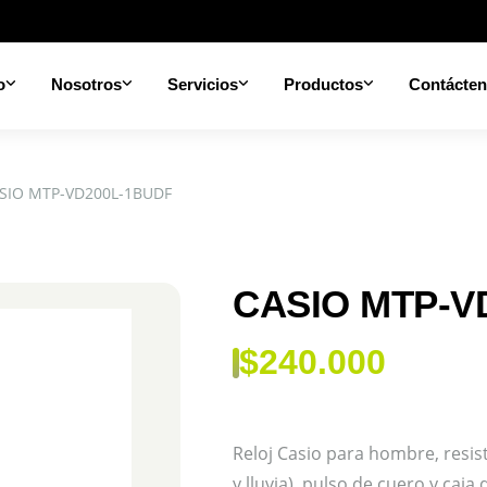
o
Nosotros
Servicios
Productos
Contácte
SIO MTP-VD200L-1BUDF
CASIO MTP-V
$
240.000
Reloj Casio para hombre, resi
y lluvia), pulso de cuero y caja