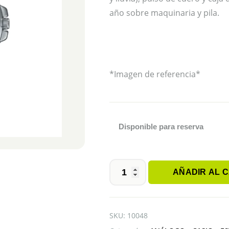
año sobre maquinaria y pila.
*Imagen de referencia*
Disponible para reserva
AÑADIR AL 
CASIO
MTP-
VD200L-
1BUDF
SKU:
10048
cantidad