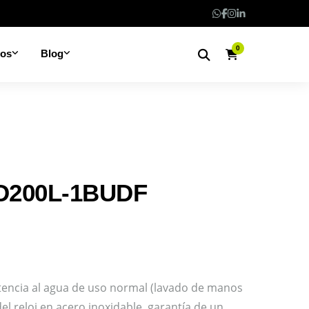
0
nos
Blog
D200L-1BUDF
stencia al agua de uso normal (lavado de manos
 del reloj en acero inoxidable, garantía de un