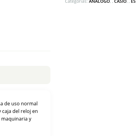
Categorías:
ANÁLOGO
,
CASIO
,
E
gua de uso normal
 caja del reloj en
e maquinaria y