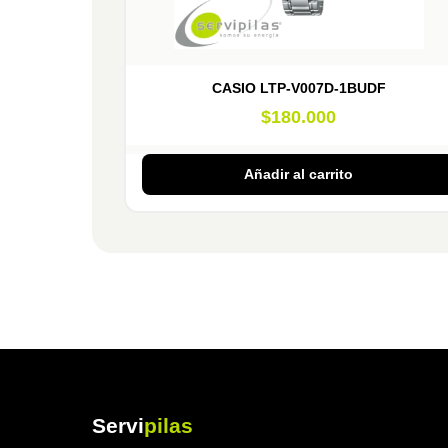
CASIO LTP-V007D-1BUDF
$
180.000
Añadir al carrito
Servi
pilas