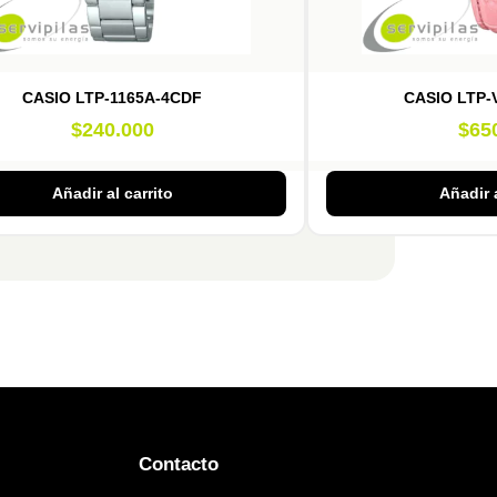
CASIO LTP-1165A-4CDF
CASIO LTP-
$
240.000
$
65
Añadir al carrito
Añadir a
Contacto