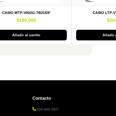
CASIO MTP-V002G-7B2UDF
CASIO LTP-
$
180.000
$
20
Añadir al carrito
Añadir a
Contacto
604 444 0801