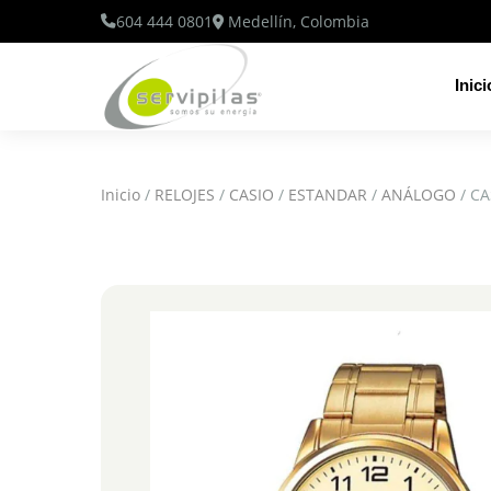
604 444 0801
Medellín, Colombia
Inici
Inicio
/
RELOJES
/
CASIO
/
ESTANDAR
/
ANÁLOGO
/ CA