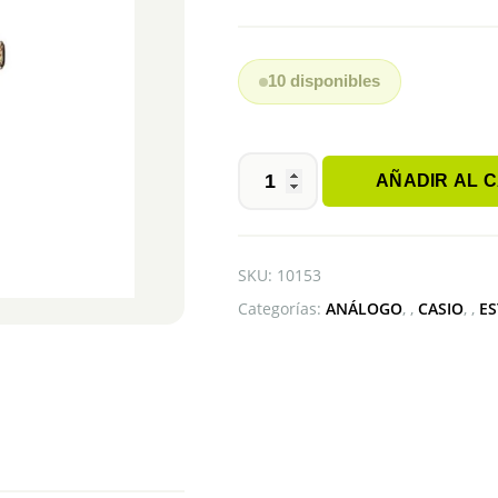
10 disponibles
AÑADIR AL 
CASIO
MTP-
V001G-
9BUDF
SKU:
10153
cantidad
Categorías:
ANÁLOGO
,
CASIO
,
E