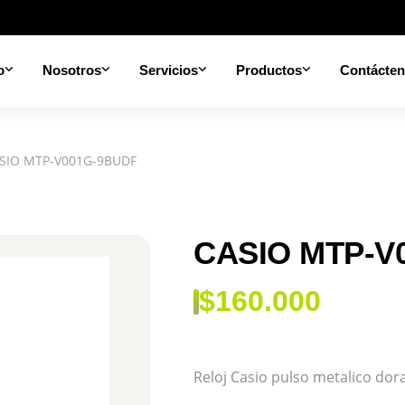
o
Nosotros
Servicios
Productos
Contácte
SIO MTP-V001G-9BUDF
CASIO MTP-V
$
160.000
Reloj Casio pulso metalico d