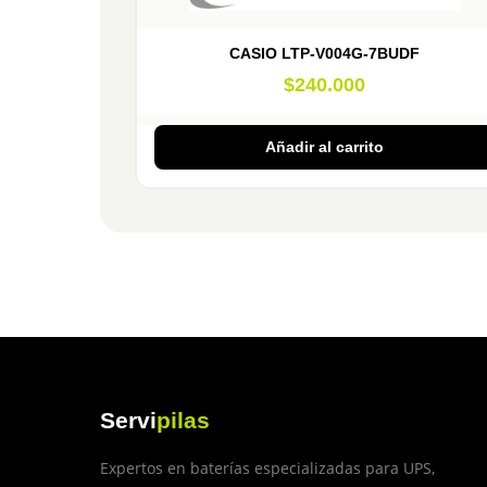
CASIO LTP-V004G-7BUDF
$
240.000
Añadir al carrito
Servi
pilas
Expertos en baterías especializadas para UPS,