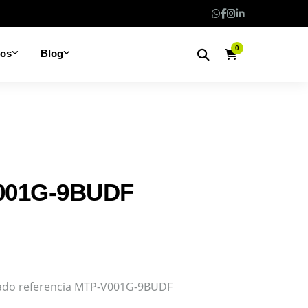
0
nos
Blog
001G-9BUDF
orado referencia MTP-V001G-9BUDF