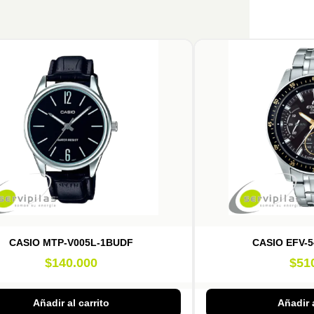
CASIO MTP-V005L-1BUDF
CASIO EFV-
$
140.000
$
51
Añadir al carrito
Añadir a