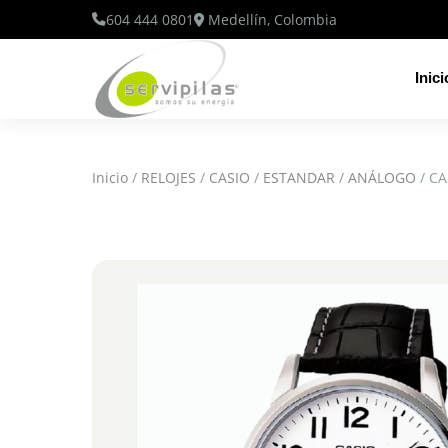
604 444 0801
Medellín, Colombia
Inici
Inicio
/
RELOJES
/
CASIO
/
ESTANDAR
/
ANÁLOGO
/ CA