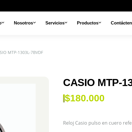
o
Nosotros
Servicios
Productos
Contácte
SIO MTP-1303L-7BVDF
CASIO MTP-1
$
180.000
Reloj Casio pulso en cuero re