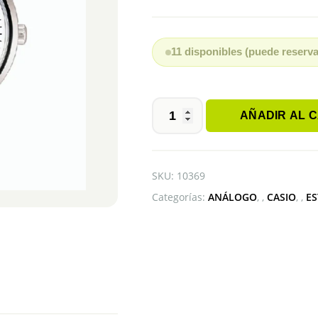
11 disponibles (puede reserva
AÑADIR AL 
CASIO
MTP-
1303L-
7BVDF
SKU:
10369
cantidad
Categorías:
ANÁLOGO
,
CASIO
,
E