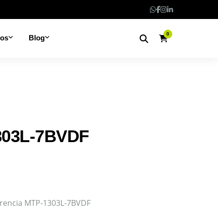
0
nos
Blog
303L-7BVDF
ferencia MTP-1303L-7BVDF