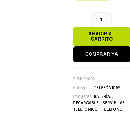
BATERÍA
MB-
AÑADIR AL
513
CARRITO
NEW
ENERGY
cantidad
COMPRAR YA
SKU:
54002
Categoría:
TELEFÓNICAS
Etiquetas:
BATERÍA
,
RECARGABLE
,
SERVIPILAS
,
TELEFONICO
,
TELÉFONO