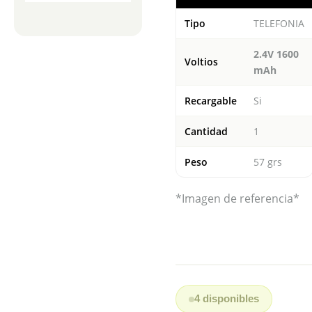
Tipo
TELEFONIA
2.4V 1600
Voltios
mAh
Recargable
Si
Cantidad
1
Peso
57 grs
*Imagen de referencia*
4 disponibles