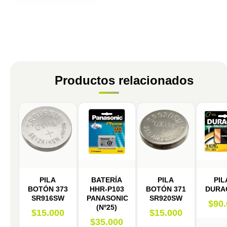
Productos relacionados
PILA
BATERÍA
PILA
PIL
BOTÓN 373
HHR-P103
BOTÓN 371
DURA
SR916SW
PANASONIC
SR920SW
$
90
(Nº25)
$
15.000
$
15.000
$
35.000