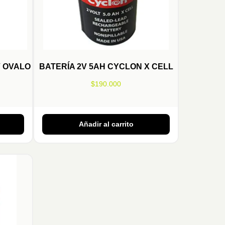
V OVALO
BATERÍA 2V 5AH CYCLON X CELL
$
190.000
Añadir al carrito