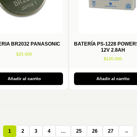
ERIA BR2032 PANASONIC
BATERÍA PS-1228 POWER
12V 2.8AH
$
25.000
$
145.000
Añadir al carrito
Añadir al carrito
1
2
3
4
…
25
26
27
→