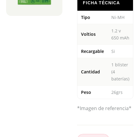
FICHA TÉCNICA
Tipo
Ni-MH
1.2 v
Voltios
650 mAh
Recargable
Si
1 blíster
Cantidad
(4
baterías)
Peso
26grs
*Imagen de referencia*