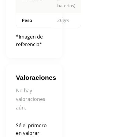
baterías)
Peso
26grs
*Imagen de
referencia*
Valoraciones
No hay
valoraciones
aún.
Sé el primero
en valorar