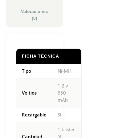
Valoraciones
(0)
FICHA TÉCNICA
Tipo
Ni-MH
1.2 v
Voltios
650
mAh
Recargable
Si
1 blíster
Cantidad
(4