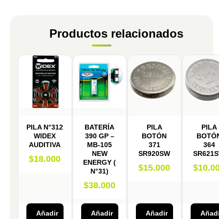
Productos relacionados
PILA N°312
BATERÍA
PILA
PILA
WIDEX
390 GP –
BOTÓN
BOTÓ
AUDITIVA
MB-105
371
364
NEW
SR920SW
SR621
$
18.000
ENERGY (
$
15.000
$
10.0
N°31)
$
38.000
Añadir
Añadir
Añadir
Añadi