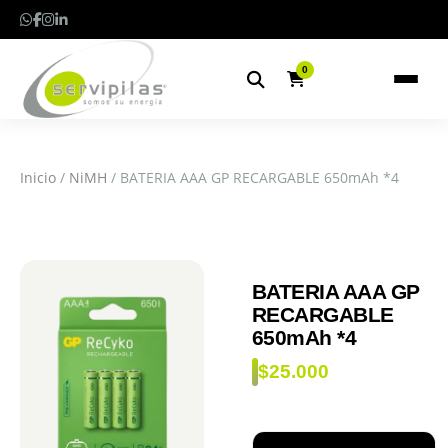
0
Inicio
/
NiMH
/ BATERIA AAA GP RECARGABLE 650mAh *4
BATERIA AAA GP
RECARGABLE
650mAh *4
$
25.000