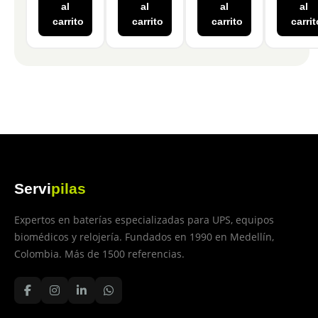
al
al
al
al
carrito
carrito
carrito
carrit
Servi
pilas
Expertos en baterías especializadas para UPS, equipos
biomédicos y relojería. Fundados en 1990 en Medellín,
Colombia. Más de 1500 referencias.