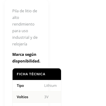
Pila de litio de
alto
rendimiento
para uso
industrial y de
relojería
Marca según
disponibilidad.
FICHA TÉCNICA
Tipo
Lithium
Voltios
3V