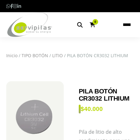
0
Inicio
/
TIPO BOTÓN
/
LITIO
/ PILA BOTÓN CR3032 LITHIUM
PILA BOTÓN
CR3032 LITHIUM
$
40.000
Pila de litio de alto