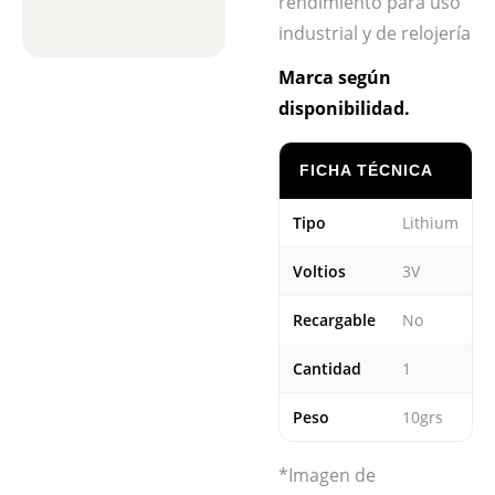
rendimiento para uso
industrial y de relojería
Marca según
disponibilidad.
FICHA TÉCNICA
Tipo
Lithium
Voltios
3V
Recargable
No
Cantidad
1
Peso
10grs
*Imagen de