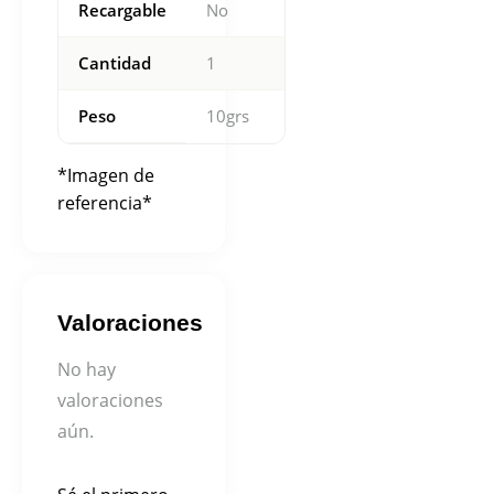
Recargable
No
Cantidad
1
Peso
10grs
*Imagen de
referencia*
Valoraciones
No hay
valoraciones
aún.