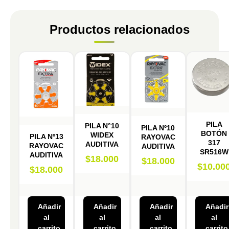
Productos relacionados
PILA
PILA N°10
PILA Nº10
BOTÓN
WIDEX
PILA Nº13
RAYOVAC
317
AUDITIVA
RAYOVAC
AUDITIVA
SR516W
AUDITIVA
$
18.000
$
18.000
$
10.00
$
18.000
Añadir
Añadir
Añadir
Añadir
al
al
al
al
carrito
carrito
carrito
carrito