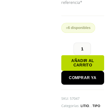
referencia*
6 disponibles
PILA
BOTÓN
AÑADIR AL
CR3032
CARRITO
LITHIUM
cantidad
COMPRAR YA
SKU:
57047
Categorías:
LITIO
,
TIPO