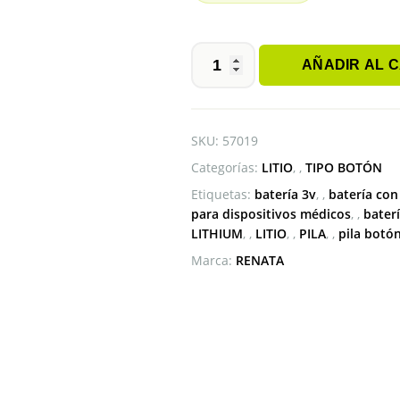
AÑADIR AL 
PILA
BOTÓN
CR2477N
RENATA
SKU:
57019
CON
Categorías:
LITIO
,
TIPO BOTÓN
CUELLO
cantidad
Etiquetas:
batería 3v
,
batería con
para dispositivos médicos
,
baterí
LITHIUM
,
LITIO
,
PILA
,
pila botó
Marca:
RENATA