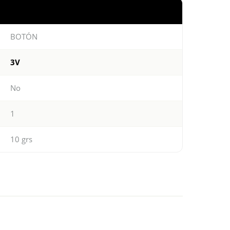
BOTÓN
3V
No
1
10 grs