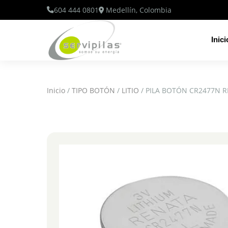
604 444 0801
Medellín, Colombia
Inici
Inicio
/
TIPO BOTÓN
/
LITIO
/ PILA BOTÓN CR2477N 