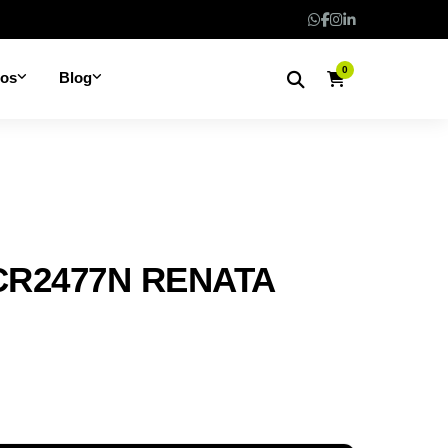
0
nos
Blog
CR2477N RENATA