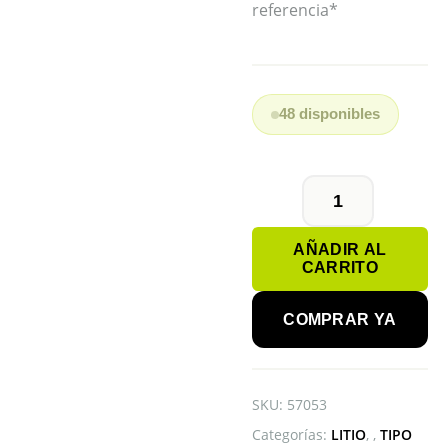
referencia*
48 disponibles
PILA
BOTÓN
AÑADIR AL
CR2430
CARRITO
RENATA
cantidad
COMPRAR YA
SKU:
57053
Categorías:
LITIO
,
TIPO