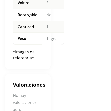
Voltios
3
Recargable
No
Cantidad
1
Peso
14grs
*Imagen de
referencia*
Valoraciones
No hay
valoraciones
aún.