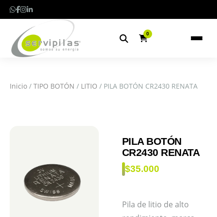
0
Inicio
/
TIPO BOTÓN
/
LITIO
/ PILA BOTÓN CR2430 RENATA
PILA BOTÓN
CR2430 RENATA
$
35.000
Pila de litio de alto