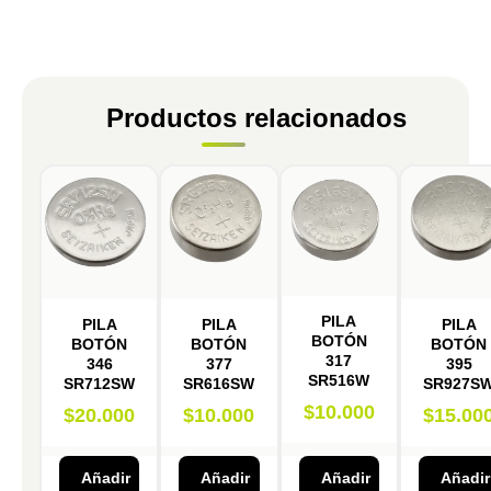
Productos relacionados
PILA
PILA
PILA
PILA
BOTÓN
BOTÓN
BOTÓN
BOTÓN
317
346
377
395
SR516W
SR712SW
SR616SW
SR927S
$
10.000
$
20.000
$
10.000
$
15.00
Añadir
Añadir
Añadir
Añadir