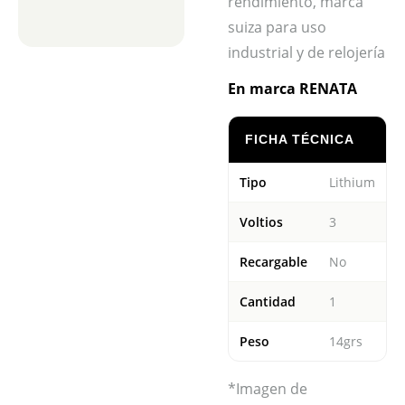
rendimiento, marca
suiza para uso
industrial y de relojería
En marca RENATA
FICHA TÉCNICA
Tipo
Lithium
Voltios
3
Recargable
No
Cantidad
1
Peso
14grs
*Imagen de