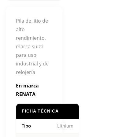
Pila de litio de
alto
rendimiento,
marca suiza
para uso
industrial y de
relojería
En marca
RENATA
FICHA TÉCNICA
Tipo
Lithium