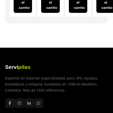
al
al
al
al
carrito
carrito
carrito
carrito
Servi
pilas
Expertos en baterías especializadas para UPS, equipos
biomédicos y relojería. Fundados en 1990 en Medellín,
Colombia. Más de 1500 referencias.