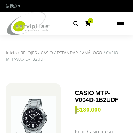
0
Inicio
/
RELOJES
/
CASIO
/
ESTANDAR
/
ANÁLOGO
/ CASIO
MTP-V004D-1B2UDF
CASIO MTP-
V004D-1B2UDF
$
180.000
Reloj Casio pulso