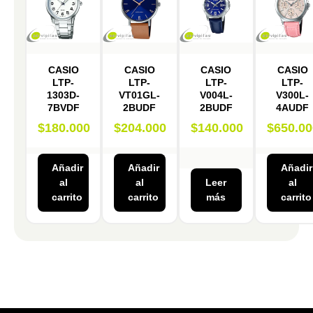
CASIO
CASIO
CASIO
CASIO
LTP-
LTP-
LTP-
LTP-
1303D-
VT01GL-
V004L-
V300L-
7BVDF
2BUDF
2BUDF
4AUDF
$
180.000
$
204.000
$
140.000
$
650.00
Añadir
Añadir
Añadir
al
al
Leer
al
carrito
carrito
más
carrito