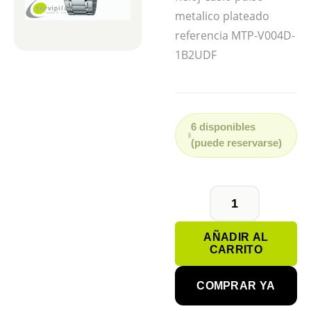
metalico plateado
referencia MTP-V004D-
1B2UDF
6 disponibles
(puede reservarse)
CASIO
MTP-
AÑADIR AL
V004D-
CARRITO
1B2UDF
cantidad
COMPRAR YA