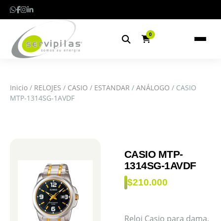
0
Inicio
/
RELOJES
/
CASIO
/
ESTANDAR
/
ANÁLOGO
/ CASIO
MTP-1314SG-1AVDF
CASIO MTP-
1314SG-1AVDF
$
210.000
Reloj Casio para dama,