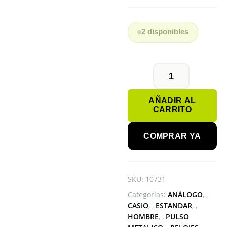
2 disponibles
CASIO
MTP-
AÑADIR AL
1314SG-
CARRITO
1AVDF
cantidad
COMPRAR YA
SKU:
10731
Categorías:
ANÁLOGO
,
CASIO
,
ESTANDAR
,
HOMBRE
,
PULSO