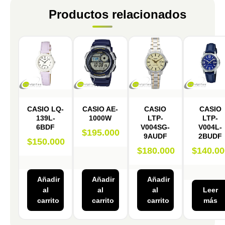
Productos relacionados
CASIO LQ-
CASIO AE-
CASIO
CASIO
139L-
1000W
LTP-
LTP-
6BDF
V004SG-
V004L-
$
195.000
9AUDF
2BUDF
$
150.000
$
180.000
$
140.00
Añadir
Añadir
Añadir
al
al
al
Leer
carrito
carrito
carrito
más