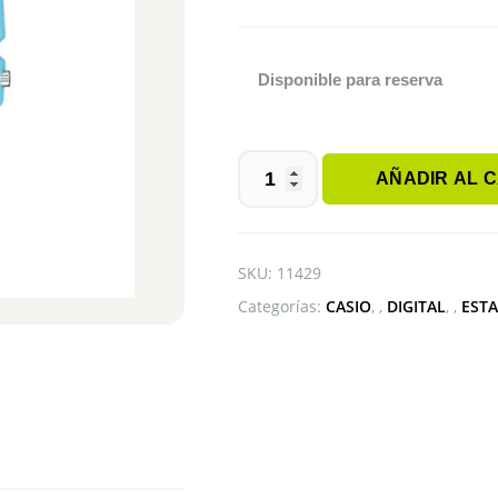
Disponible para reserva
AÑADIR AL 
CASIO
F-
91WC-
2ADF
SKU:
11429
cantidad
Categorías:
CASIO
,
DIGITAL
,
EST