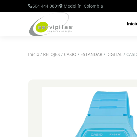
604 444 0801
Medellín, Colombia
Inici
Inicio
/
RELOJES
/
CASIO
/
ESTANDAR
/
DIGITAL
/ CASI