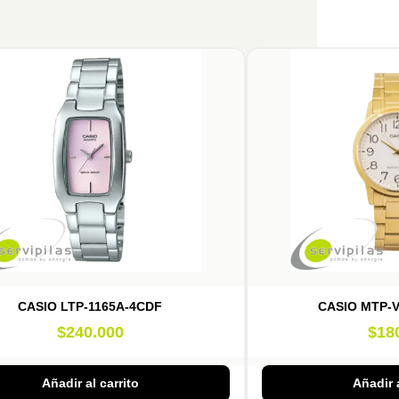
CASIO LTP-1165A-4CDF
CASIO MTP-
$
240.000
$
18
Añadir al carrito
Añadir a