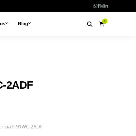
0
nos
Blog
C-2ADF
erencia F-91WC-2ADF