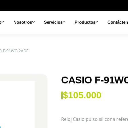
o
Nosotros
Servicios
Productos
Contácte
O F-91WC-2ADF
CASIO F-91W
$
105.000
Reloj Casio pulso silicona ref