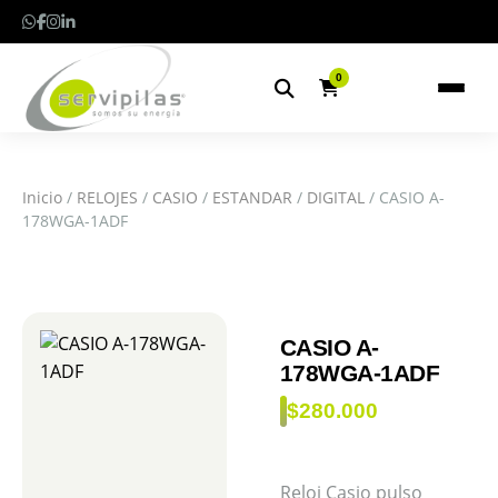
0
Inicio
/
RELOJES
/
CASIO
/
ESTANDAR
/
DIGITAL
/ CASIO A-
178WGA-1ADF
CASIO A-
178WGA-1ADF
$
280.000
Reloj Casio pulso