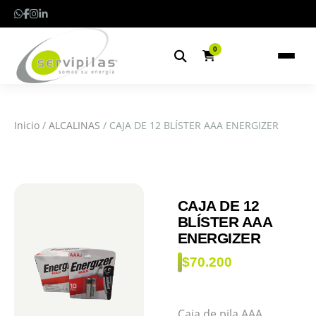
0
Inicio
/
ALCALINAS
/ CAJA DE 12 BLÍSTER AAA ENERGIZER
CAJA DE 12
BLÍSTER AAA
ENERGIZER
$
70.200
Caja de pila AAA