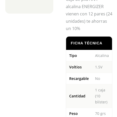
alcalina ENERGIZER
vienen con 12 pares (24
unidades) te ahorras
un 10%
FICHA TÉCNICA
Tipo
Alcalina
Voltios
1.5V
Recargable
No
1 caja
Cantidad
(10
blíster)
Peso
70 grs