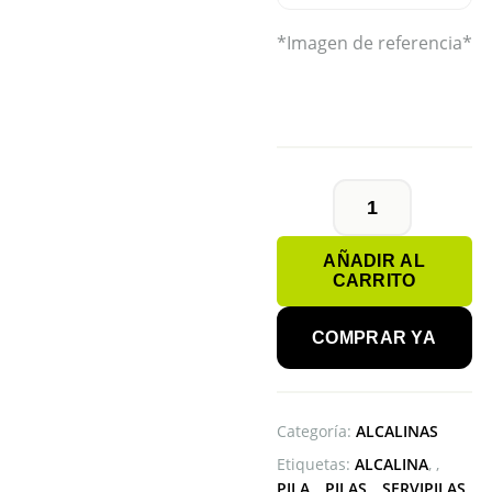
*Imagen de referencia*
CAJA
DE
AÑADIR AL
12
CARRITO
BLÍSTER
AAA
ENERGIZER
COMPRAR YA
cantidad
Categoría:
ALCALINAS
Etiquetas:
ALCALINA
,
PILA
,
PILAS
,
SERVIPILAS