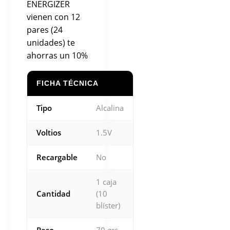
ENERGIZER
vienen con 12
pares (24
unidades) te
ahorras un 10%
FICHA TÉCNICA
Tipo
Alcalina
Voltios
1.5V
Recargable
No
1 caja
Cantidad
(10
blíster)