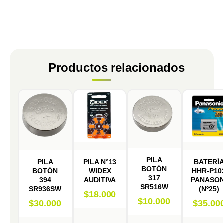
Productos relacionados
PILA
PILA
PILA N°13
BATERÍ
BOTÓN
BOTÓN
WIDEX
HHR-P10
317
394
AUDITIVA
PANASON
SR516W
SR936SW
(Nº25)
$
18.000
$
10.000
$
30.000
$
35.00