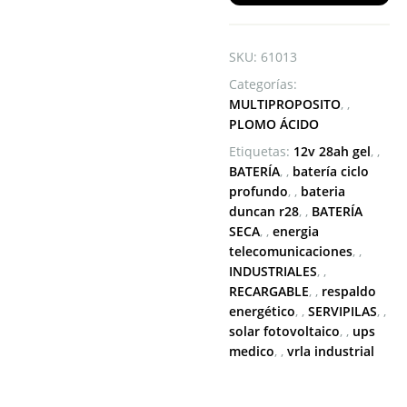
SKU:
61013
Categorías:
MULTIPROPOSITO
,
PLOMO ÁCIDO
Etiquetas:
12v 28ah gel
,
BATERÍA
,
batería ciclo
profundo
,
bateria
duncan r28
,
BATERÍA
SECA
,
energia
telecomunicaciones
,
INDUSTRIALES
,
RECARGABLE
,
respaldo
energético
,
SERVIPILAS
,
solar fotovoltaico
,
ups
medico
,
vrla industrial