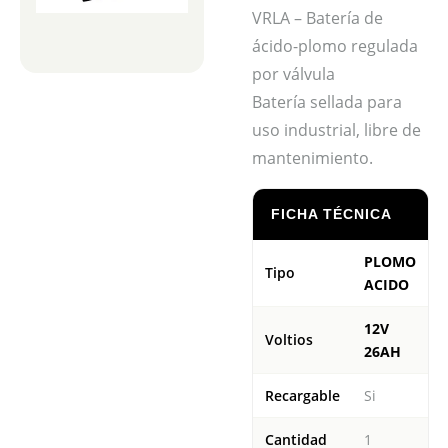
VRLA – Batería de
ácido-plomo regulada
por válvula
Batería sellada para
uso industrial, libre de
mantenimiento.
FICHA TÉCNICA
PLOMO
Tipo
ACIDO
12V
Voltios
26AH
Recargable
Si
Cantidad
1