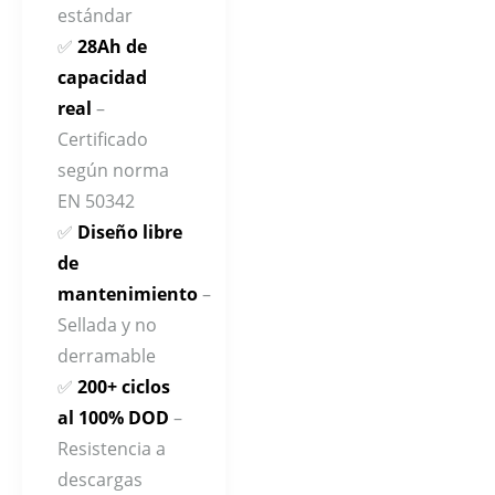
estándar
✅
28Ah de
capacidad
real
–
Certificado
según norma
EN 50342
✅
Diseño libre
de
mantenimiento
–
Sellada y no
derramable
✅
200+ ciclos
al 100% DOD
–
Resistencia a
descargas