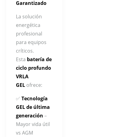
Garantizado
La solución
energética
profesional
para equipos
críticos.
Esta
batería de
ciclo profundo
VRLA
GEL
ofrece:
✅
Tecnología
GEL de última
generación
–
Mayor vida útil
vs AGM