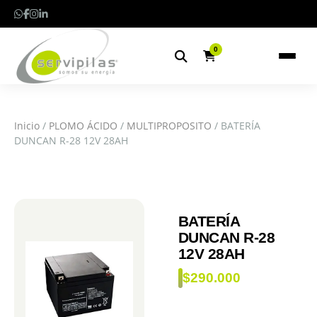
0
Inicio
/
PLOMO ÁCIDO
/
MULTIPROPOSITO
/ BATERÍA
DUNCAN R-28 12V 28AH
BATERÍA
DUNCAN R-28
12V 28AH
$
290.000