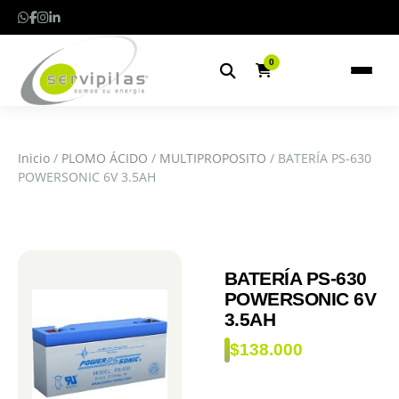
0
Inicio
/
PLOMO ÁCIDO
/
MULTIPROPOSITO
/ BATERÍA PS-630
POWERSONIC 6V 3.5AH
BATERÍA PS-630
POWERSONIC 6V
3.5AH
$
138.000