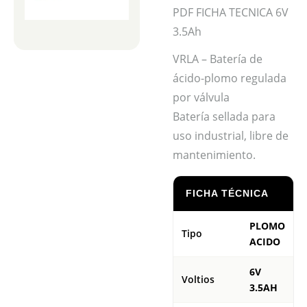
PDF FICHA TECNICA 6V
3.5Ah
VRLA – Batería de
ácido-plomo regulada
por válvula
Batería sellada para
uso industrial, libre de
mantenimiento.
FICHA TÉCNICA
PLOMO
Tipo
ACIDO
6V
Voltios
3.5AH