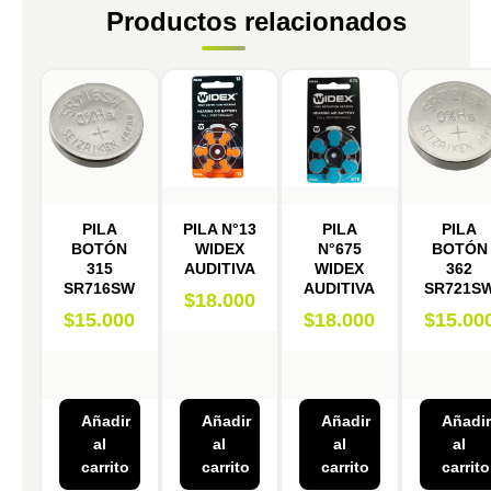
Productos relacionados
PILA
PILA N°13
PILA
PILA
BOTÓN
WIDEX
N°675
BOTÓN
315
AUDITIVA
WIDEX
362
SR716SW
AUDITIVA
SR721S
$
18.000
$
15.000
$
18.000
$
15.00
Añadir
Añadir
Añadir
Añadir
al
al
al
al
carrito
carrito
carrito
carrito