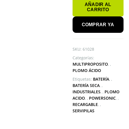
AÑADIR AL
630
CARRITO
POWERSONIC
6V
3.5AH
COMPRAR YA
cantidad
SKU:
61028
Categorías:
MULTIPROPOSITO
,
PLOMO ÁCIDO
Etiquetas:
BATERÍA
,
BATERÍA SECA
,
INDUSTRIALES
,
PLOMO
ACIDO
,
POWERSONIC
,
RECARGABLE
,
SERVIPILAS