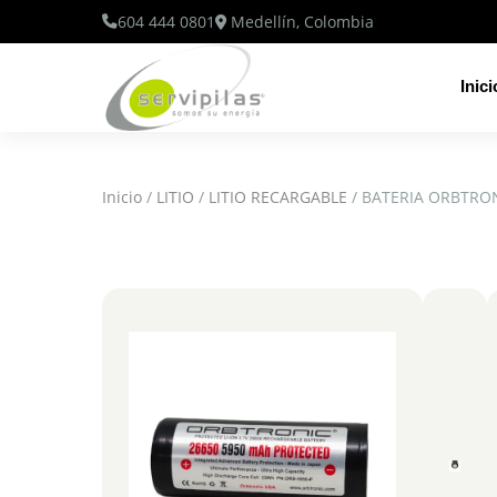
604 444 0801
Medellín, Colombia
Inici
Inicio
/
LITIO
/
LITIO RECARGABLE
/ BATERIA ORBTRON