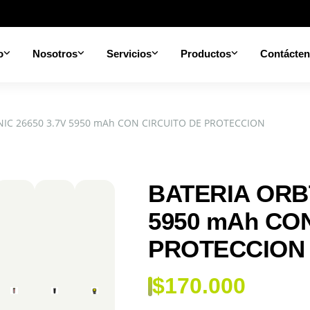
o
Nosotros
Servicios
Productos
Contácte
IC 26650 3.7V 5950 mAh CON CIRCUITO DE PROTECCION
BATERIA ORBT
5950 mAh CO
PROTECCION
$
170.000