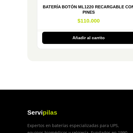
BATERÍA BOTÓN ML1220 RECARGABLE CO
PINES
$
110.000
Añadir al carrito
Servi
pilas
Expertos en baterías especializadas para UPS,
equipos biomédicos y relojería. Fundados en 1990