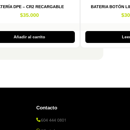
TERÍA DPE – CR2 RECARGABLE
BATERIA BOTÓN L
$
35.000
$
30
Añadir al carrito
Lee
Contacto
604 444 0801