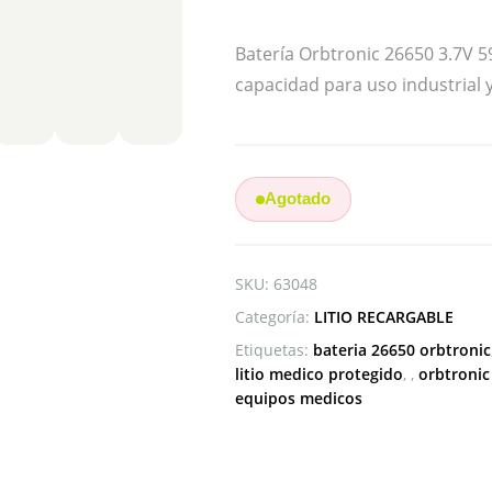
Batería Orbtronic 26650 3.7V 5
capacidad para uso industrial y
Agotado
SKU:
63048
Categoría:
LITIO RECARGABLE
Etiquetas:
bateria 26650 orbtronic
litio medico protegido
,
orbtronic
equipos medicos