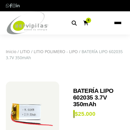
0
Inicio
/
LITIO
/
LITIO POLIMERO - LIPO
/ BATERÍA LIPO 602035
3.7V 350mAh
BATERÍA LIPO
602035 3.7V
350mAh
$
25.000