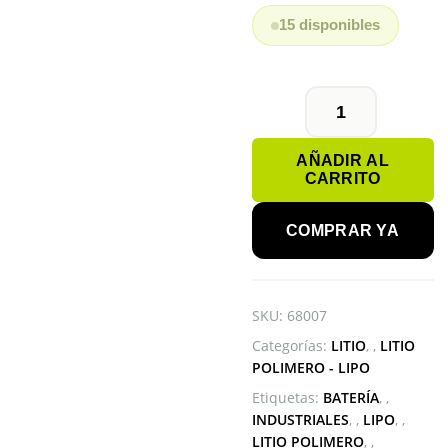
15 disponibles
BATERÍA
LIPO
AÑADIR AL
602035
CARRITO
3.7V
350mAh
cantidad
COMPRAR YA
SKU:
68007
Categorías:
LITIO
,
LITIO
POLIMERO - LIPO
Etiquetas:
BATERÍA
,
INDUSTRIALES
,
LIPO
,
LITIO POLIMERO
,