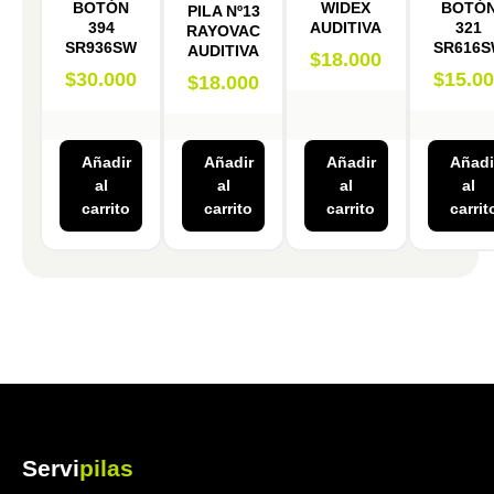
BOTÓN
WIDEX
BOTÓ
PILA Nº13
394
AUDITIVA
321
RAYOVAC
SR936SW
SR616
AUDITIVA
$
18.000
$
30.000
$
15.0
$
18.000
Añadir
Añadir
Añadir
Añadi
al
al
al
al
carrito
carrito
carrito
carrit
Servi
pilas