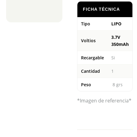
FICHA TÉCNICA
Tipo
LIPO
3.7V
Voltios
350mAh
Recargable
Si
Cantidad
1
Peso
8 grs
*Imagen de referencia*