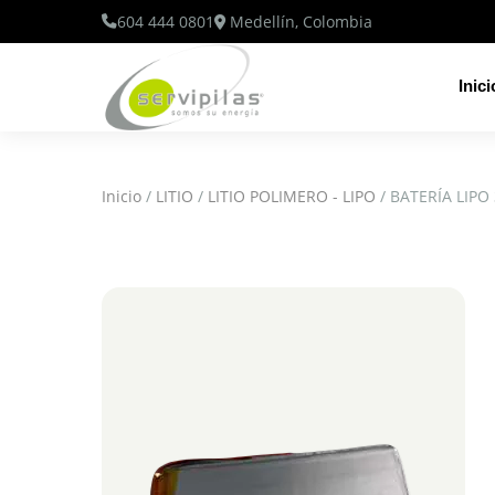
604 444 0801
Medellín, Colombia
Inici
Inicio
/
LITIO
/
LITIO POLIMERO - LIPO
/ BATERÍA LIPO