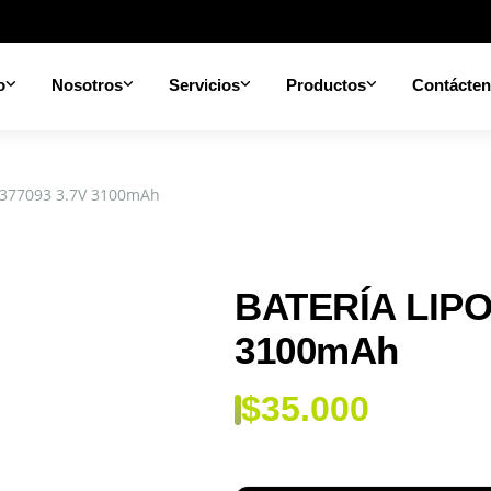
o
Nosotros
Servicios
Productos
Contácte
 377093 3.7V 3100mAh
BATERÍA LIPO
3100mAh
$
35.000