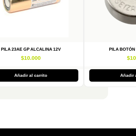
PILA 23AE GP ALCALINA 12V
PILA BOTÓN
$
10.000
$
10
Añadir al carrito
Añadir a