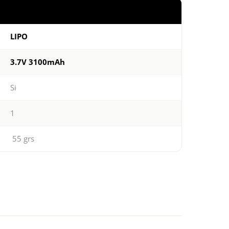
LIPO
3.7V 3100mAh
Si
1
55 grs