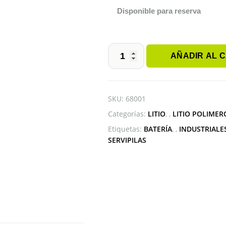
Disponible para reserva
AÑADIR AL 
BATERÍA
LIPO
377093
3.7V
SKU:
68001
3100mAh
Categorías:
LITIO
,
LITIO POLIMERO
cantidad
Etiquetas:
BATERÍA
,
INDUSTRIALE
SERVIPILAS