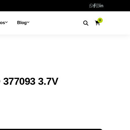
0
nos
Blog
 377093 3.7V