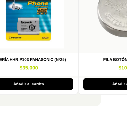
ERÍA HHR-P103 PANASONIC (Nº25)
PILA BOTÓN
$
35.000
$
10
Añadir al carrito
Añadir a