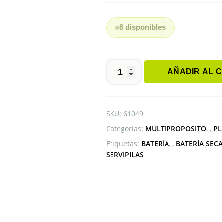
8 disponibles
AÑADIR AL 
BATERIA
FL12260
FULI
12V
SKU:
61049
26AH
Categorías:
MULTIPROPOSITO
,
PL
cantidad
Etiquetas:
BATERÍA
,
BATERÍA SEC
SERVIPILAS