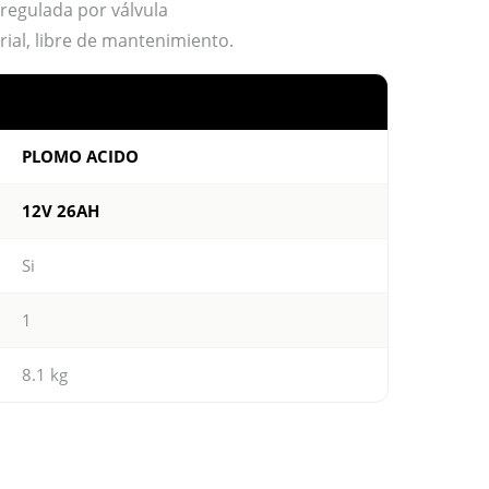
regulada por válvula
rial, libre de mantenimiento.
PLOMO ACIDO
12V 26AH
Si
1
8.1 kg