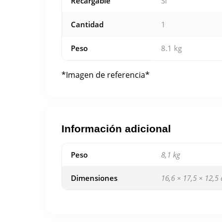
Recargable
Si
Cantidad
1
Peso
8.1 kg
*Imagen de referencia*
Información adicional
Peso
8,1 kg
Dimensiones
16,6 × 17,5 × 12,5