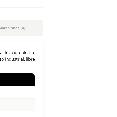
aloraciones (0)
ía de ácido-plomo
o industrial, libre