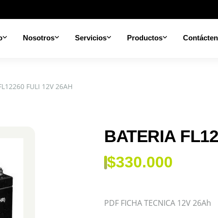
o
Nosotros
Servicios
Productos
Contácte
FL12260 FULI 12V 26AH
BATERIA FL12
$
330.000
PDF FICHA TECNICA 12V 26Ah