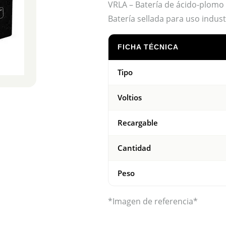
VRLA – Batería de ácido-plomo 
Batería sellada para uso indust
FICHA TÉCNICA
Tipo
Voltios
Recargable
Cantidad
Peso
*Imagen de referencia*