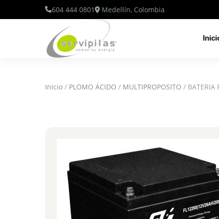
604 444 0801
Medellín, Colombia
Inici
Inicio
/
PLOMO ÁCIDO
/
MULTIPROPOSITO
/ BATERIA 