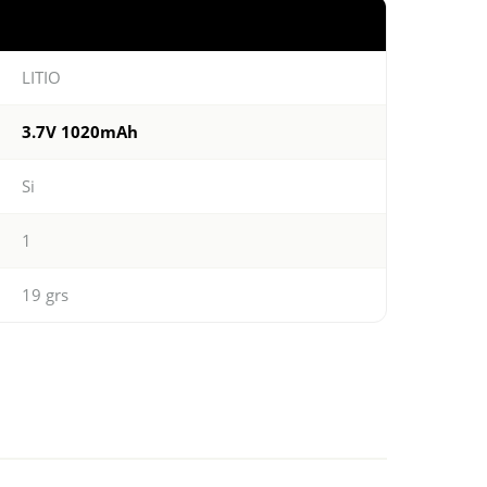
LITIO
3.7V 1020mAh
Si
1
19 grs