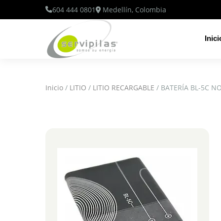
604 444 0801
Medellín, Colombia
Inici
Inicio
/
LITIO
/
LITIO RECARGABLE
/ BATERÍA BL-5C NO