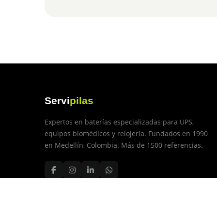
Servi
pilas
Expertos en baterías especializadas para UPS,
equipos biomédicos y relojería. Fundados en 1990
en Medellín, Colombia. Más de 1500 referencias.