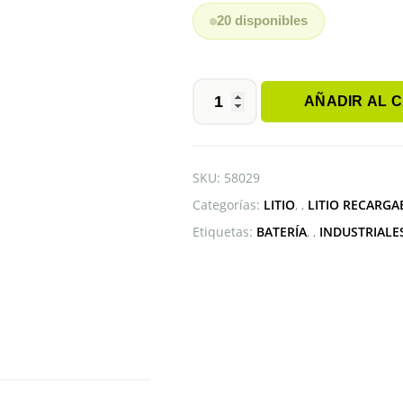
20 disponibles
AÑADIR AL 
BATERÍA
BL-
5C
NOKIA
SKU:
58029
1100-
Categorías:
LITIO
,
LITIO RECARGA
6101-
1112
Etiquetas:
BATERÍA
,
INDUSTRIALE
cantidad