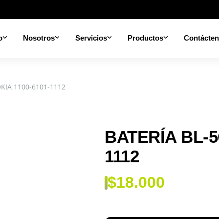
o
Nosotros
Servicios
Productos
Contácte
KIA 1100-6101-1112
BATERÍA BL-5
1112
$
18.000