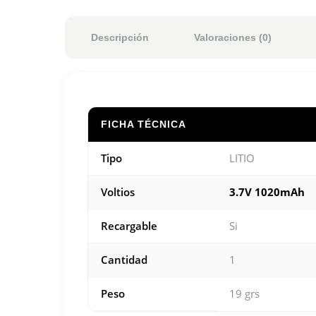
Descripción
Valoraciones (0)
FICHA TÉCNICA
Tipo
LITIO
Voltios
3.7V 1020mAh
Recargable
Si
Cantidad
1
Peso
19 grs