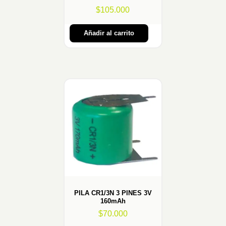
$
105.000
Añadir al carrito
PILA CR1/3N 3 PINES 3V
160mAh
$
70.000