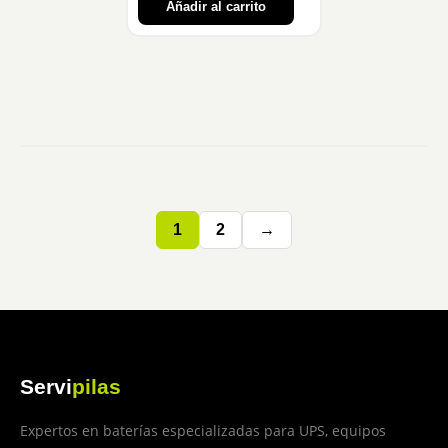
Añadir al carrito
1
2
→
Servi
pilas
Expertos en baterías especializadas para UPS, equipos