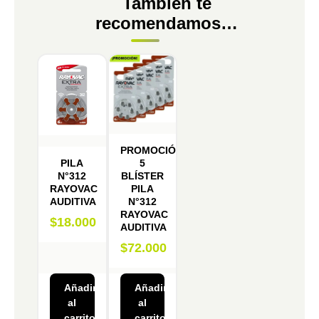
También te
recomendamos…
PROMOCIÓN
5
PILA
BLÍSTER
N°312
PILA
RAYOVAC
N°312
AUDITIVA
RAYOVAC
$
18.000
AUDITIVA
$
72.000
Añadir
Añadir
al
al
carrito
carrito