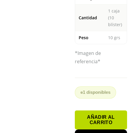
1 caja
Cantidad
(10
blíster)
Peso
10 grs
*Imagen de
referencia*
1 disponibles
PROMOCIÓN
AÑADIR AL
CAJA
CARRITO
PILA
N°312