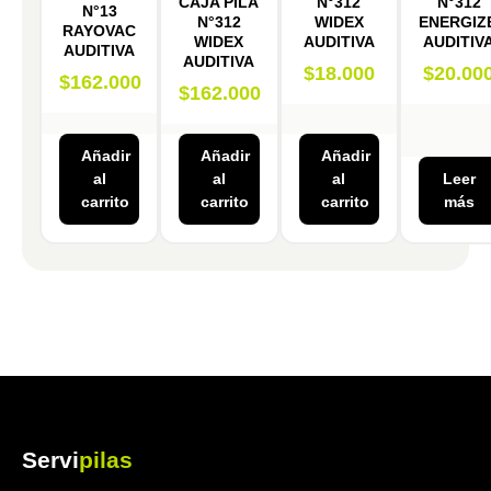
CAJA PILA
N°312
N°312
N°13
N°312
WIDEX
ENERGIZ
RAYOVAC
WIDEX
AUDITIVA
AUDITIV
AUDITIVA
AUDITIVA
$
18.000
$
20.00
$
162.000
$
162.000
Añadir
Añadir
Añadir
al
al
al
Leer
carrito
carrito
carrito
más
Servi
pilas