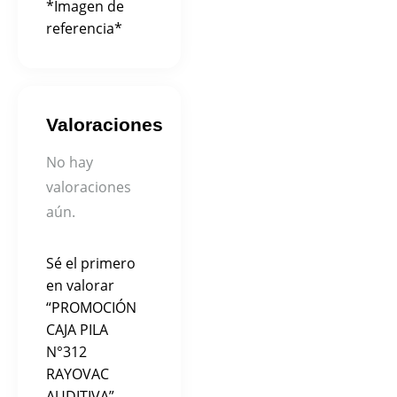
*Imagen de
referencia*
Valoraciones
No hay
valoraciones
aún.
Sé el primero
en valorar
“PROMOCIÓN
CAJA PILA
N°312
RAYOVAC
AUDITIVA”