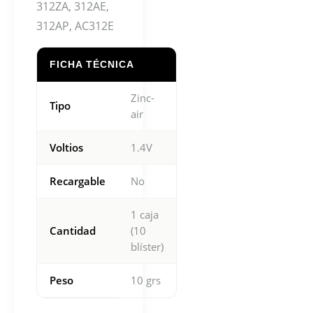
312ZA, 312AE,
312AP, AC312E
FICHA TÉCNICA
Zinc-
Tipo
air
Voltios
1.4V
Recargable
No
1 caja
Cantidad
(10
blíster)
Peso
10 grs