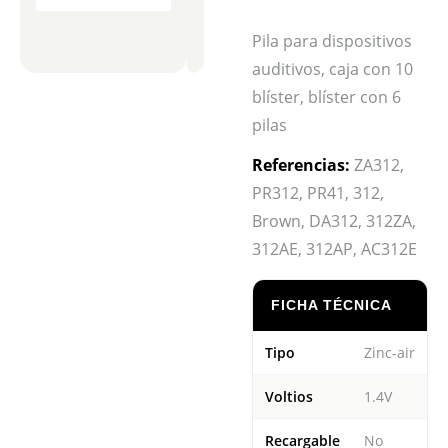
Pila para dispositivos
auditivos, caja con 10
blíster, blíster con 6
pilas
Referencias:
ZA312,
PR312, PR41, 312,
Brown, DA312, 312ZA,
312AE, 312AP, AC312E
FICHA TÉCNICA
Tipo
Zinc-air
Voltios
1.4V
Recargable
No