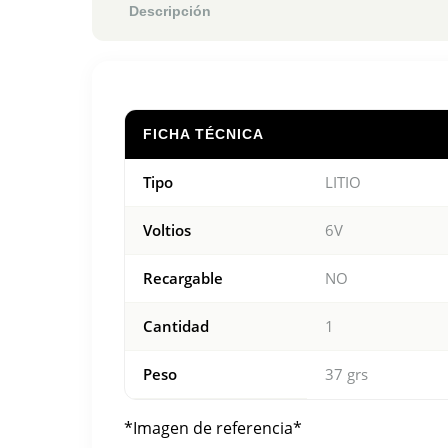
Descripción
FICHA TÉCNICA
Tipo
LITIO
Voltios
6V
Recargable
NO
Cantidad
1
Peso
37 grs
*Imagen de referencia*