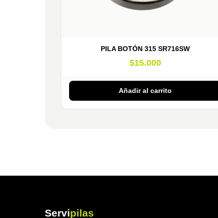
PILA BOTÓN 315 SR716SW
$
15.000
Añadir al carrito
Servi
pilas