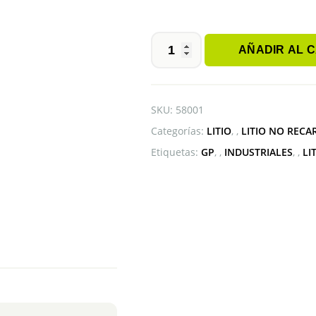
AÑADIR AL 
PILA
CR-
P2
GP
SKU:
58001
cantidad
Categorías:
LITIO
,
LITIO NO RECA
Etiquetas:
GP
,
INDUSTRIALES
,
LI