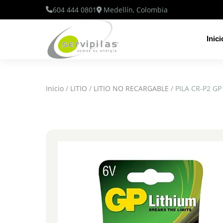
604 444 0801
Medellín, Colombia
Inici
Inicio
/
LITIO
/
LITIO NO RECARGABLE
/ PILA CR-P2 GP