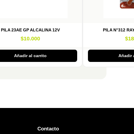
PILA 23AE GP ALCALINA 12V
PILA N°312 RA
$
10.000
$
18
Añadir al carrito
Añadir a
Contacto