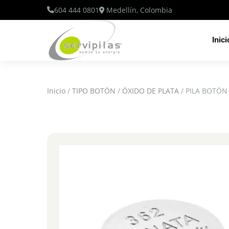
604 444 0801
Medellín, Colombia
Inici
Inicio
/
TIPO BOTÓN
/
ÓXIDO DE PLATA
/ PILA BOTÓN