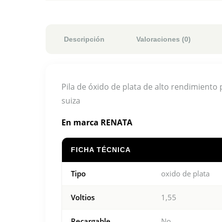
Descripción
Valoraciones (0)
Pila de óxido de plata de alto rendimiento 
suiza
En marca RENATA
FICHA TÉCNICA
Tipo
oxido de plata
Voltios
1,55
Recargable
No