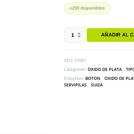
259 disponibles
AÑADIR AL 
PILA
BOTÓN
362
RENATA
SKU:
57061
SR721SW
Categorías:
ÓXIDO DE PLATA
,
TIP
cantidad
Etiquetas:
BOTON
,
OXIDO DE PLA
SERVIPILAS
,
SUIZA