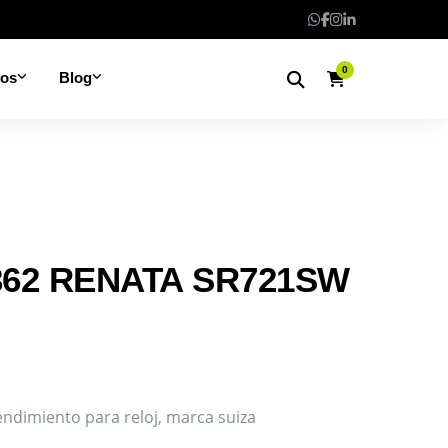
0
nos
Blog
362 RENATA SR721SW
rendimiento para reloj, marca suiza