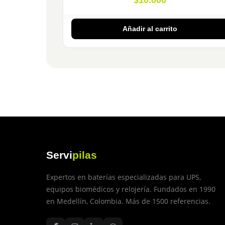
$
10.000
Añadir al carrito
Servi
pilas
Expertos en baterías especializadas para UPS,
equipos biomédicos y relojería. Fundados en 1990
en Medellín, Colombia. Más de 1500 referencias.