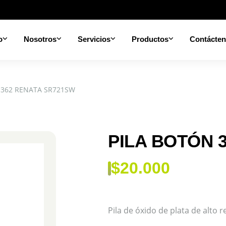
o
Nosotros
Servicios
Productos
Contácte
 362 RENATA SR721SW
PILA BOTÓN 
$
20.000
Pila de óxido de plata de alto 