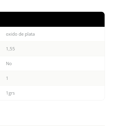
oxido de plata
1,55
No
1
1grs