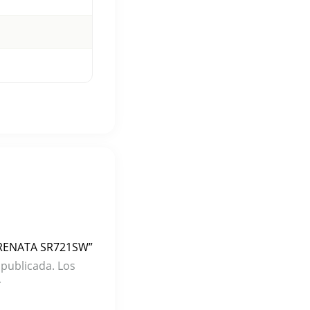
2 RENATA SR721SW”
 publicada.
Los
*