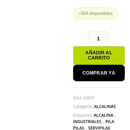
324 disponibles
PILA
9V
AÑADIR AL
GP
CARRITO
ALCALINA
cantidad
COMPRAR YA
SKU:
52021
Categoría:
ALCALINAS
Etiquetas:
ALCALINA
,
INDUSTRIALES
,
PILA
,
PILAS
,
SERVIPILAS