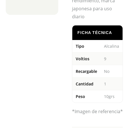
rendimiento, marca
japonesa para uso
diario
FICHA TÉCNICA
Tipo
Alcalina
Voltios
9
Recargable
No
Cantidad
1
Peso
10grs
*Imagen de referencia*