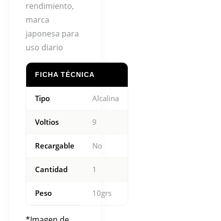
rendimiento,
marca
japonesa para
uso diario
FICHA TÉCNICA
Tipo
Alcalina
Voltios
9
Recargable
No
Cantidad
1
Peso
10grs
*Imagen de