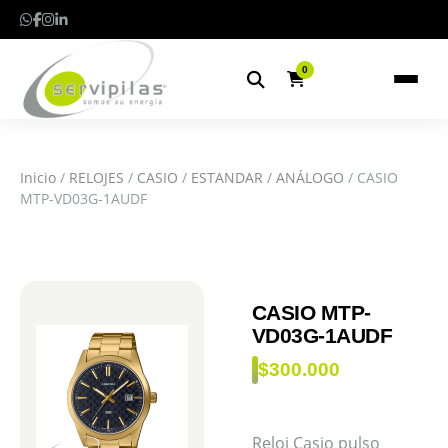
0
Inicio
/
RELOJES
/
CASIO
/
ESTANDAR
/
ANÁLOGO
/ CASIO
MTP-VD03G-1AUDF
CASIO MTP-
VD03G-1AUDF
$
300.000
Reloj Casio pulso