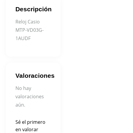
Descripción
Reloj Casio
MTP-VD03G-
1AUDF
Valoraciones
No hay
valoraciones
aún.
Sé el primero
en valorar