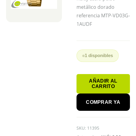
metálico dorado
referencia MTP-VD03G-
1AUDF
1 disponibles
CASIO
AÑADIR AL
MTP-
CARRITO
VD03G-
1AUDF
COMPRAR YA
cantidad
SKU:
11395