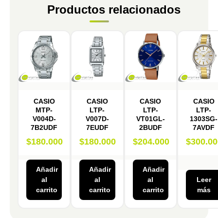
Productos relacionados
CASIO
CASIO
CASIO
CASIO
MTP-
LTP-
LTP-
LTP-
V004D-
V007D-
VT01GL-
1303SG-
7B2UDF
7EUDF
2BUDF
7AVDF
$
180.000
$
180.000
$
204.000
$
300.00
Añadir
Añadir
Añadir
al
al
al
Leer
carrito
carrito
carrito
más