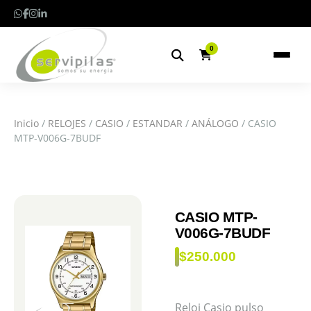
0
Inicio
/
RELOJES
/
CASIO
/
ESTANDAR
/
ANÁLOGO
/ CASIO
MTP-V006G-7BUDF
CASIO MTP-
V006G-7BUDF
$
250.000
Reloj Casio pulso