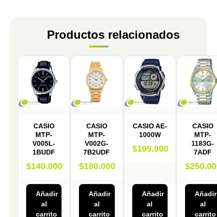
Productos relacionados
CASIO
CASIO
CASIO AE-
CASIO
MTP-
MTP-
1000W
MTP-
V005L-
V002G-
1183G-
$
195.000
1BUDF
7B2UDF
7ADF
$
140.000
$
180.000
$
250.00
Añadir
Añadir
Añadir
Añadir
al
al
al
al
carrito
carrito
carrito
carrito