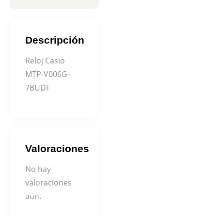
Descripción
Reloj Casio
MTP-V006G-
7BUDF
Valoraciones
No hay
valoraciones
aún.