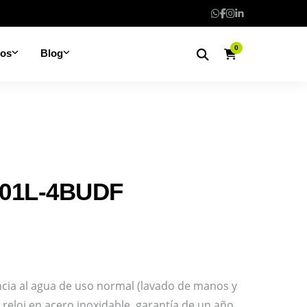
0
nos
Blog
T01L-4BUDF
ncia al agua de uso normal (lavado de manos y
l reloj en acero inoxidable, garantía de un año