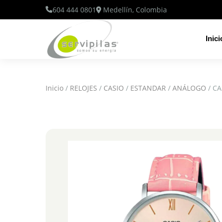
604 444 0801
Medellín, Colombia
Inici
Inicio
/
RELOJES
/
CASIO
/
ESTANDAR
/
ANÁLOGO
/ CA