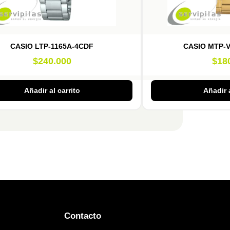
CASIO LTP-1165A-4CDF
CASIO MTP-
$
240.000
$
18
Añadir al carrito
Añadir a
Contacto