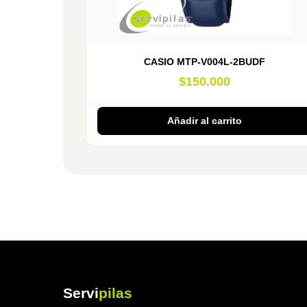
CASIO MTP-V004L-2BUDF
$
150.000
Añadir al carrito
Servi
pilas