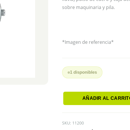
sobre maquinaria y pila.
*Imagen de referencia*
1 disponibles
AÑADIR AL CARRIT
CASIO
LTP-
VT01L-
4BUDF
SKU:
11200
cantidad