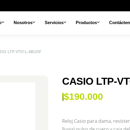
o
Nosotros
Servicios
Productos
Contácte
SIO LTP-VT01L-4BUDF
CASIO LTP-V
$
190.000
Reloj Casio para dama, resiste
lluvia) pulso de cuero y caja de