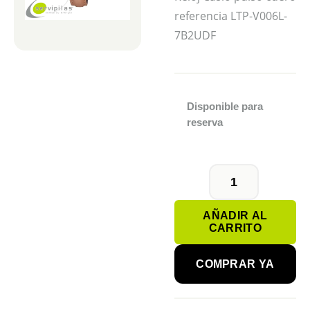
referencia LTP-V006L-
7B2UDF
Disponible para
reserva
CASIO
LTP-
AÑADIR AL
V006L-
CARRITO
7B2UDF
cantidad
COMPRAR YA