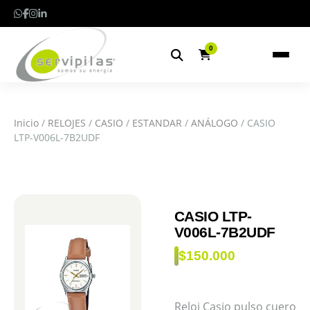
0
Inicio
/
RELOJES
/
CASIO
/
ESTANDAR
/
ANÁLOGO
/ CASIO
LTP-V006L-7B2UDF
CASIO LTP-
V006L-7B2UDF
$
150.000
Reloj Casio pulso cuero