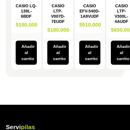
CASIO LQ-
CASIO
CASIO
CASIO
139L-
LTP-
EFV-540D-
LTP-
6BDF
V007D-
1A9VUDF
V300L-
7EUDF
4AUDF
$
150.000
$
510.000
$
180.000
$
650.00
Añadir
Añadir
Añadir
Añadir
al
al
al
al
carrito
carrito
carrito
carrito
Servi
pilas