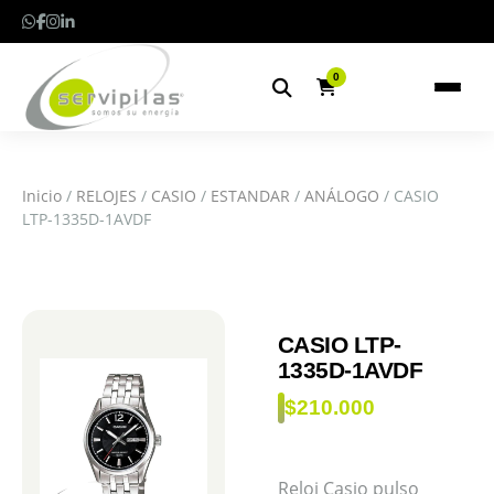
0
Inicio
/
RELOJES
/
CASIO
/
ESTANDAR
/
ANÁLOGO
/ CASIO
LTP-1335D-1AVDF
CASIO LTP-
1335D-1AVDF
$
210.000
Reloj Casio pulso