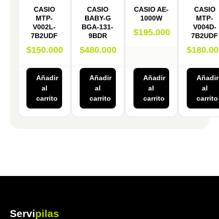
CASIO
CASIO
CASIO AE-
CASIO
MTP-
BABY-G
1000W
MTP-
V002L-
BGA-131-
V004D-
$
195.000
7B2UDF
9BDR
7B2UDF
$
150.000
$
480.000
$
180.00
Añadir
Añadir
Añadir
Añadir
al
al
al
al
carrito
carrito
carrito
carrito
Servi
pilas