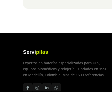
Servi
pilas
Expertos en baterías especializadas para UPS,
equipos biomédicos y relojería. Fundados en 1990
en Medellín, Colombia. Más de 1500 referencias.