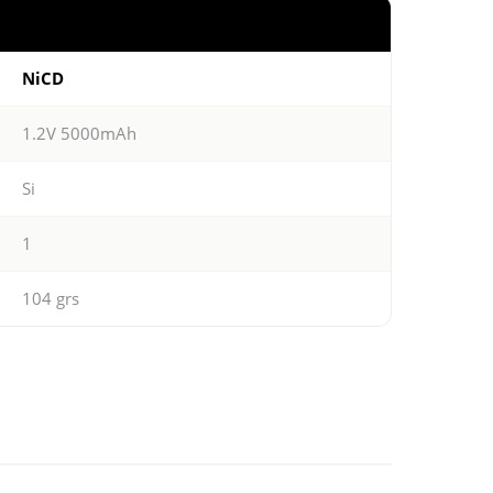
NiCD
1.2V 5000mAh
Si
1
104 grs