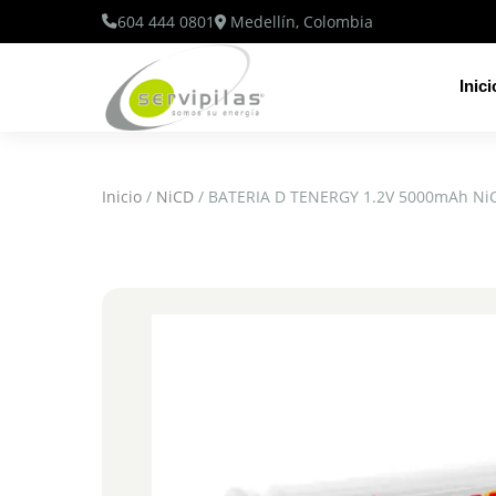
604 444 0801
Medellín, Colombia
Inici
Inicio
/
NiCD
/ BATERIA D TENERGY 1.2V 5000mAh Ni