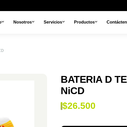
o
Nosotros
Servicios
Productos
Contácte
CD
BATERIA D T
NiCD
$
26.500