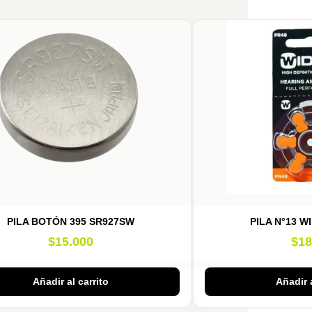
PILA BOTÓN 395 SR927SW
PILA N°13 W
$
15.000
$
18
Añadir al carrito
Añadir a