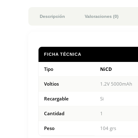
Descripción
Valoraciones (0)
FICHA TÉCNICA
Tipo
NiCD
Voltios
1.2V 5000mAh
Recargable
Si
Cantidad
1
Peso
104 grs