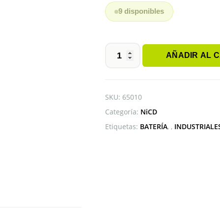
9 disponibles
AÑADIR AL 
BATERIA
D
TENERGY
1.2V
SKU:
65010
5000mAh
Categoría:
NiCD
NiCD
cantidad
Etiquetas:
BATERÍA
,
INDUSTRIALE