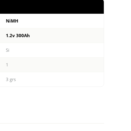
NiMH
1.2v 300Ah
Si
1
3 grs