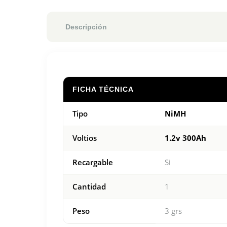
Descripción
FICHA TÉCNICA
Tipo
NiMH
Voltios
1.2v 300Ah
Recargable
Si
Cantidad
1
Peso
3 grs