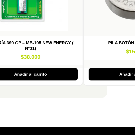
ÍA 390 GP – MB-105 NEW ENERGY (
PILA BOTÓN
N°31)
$
15
$
38.000
Añadir al carrito
Añadir a