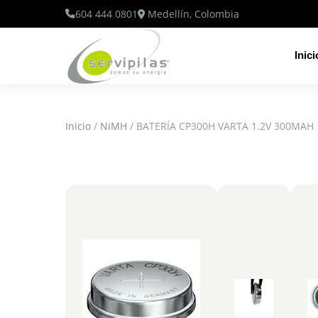
604 444 0801
Medellín, Colombia
Inici
Inicio
/
NiMH
/ BATERÍA CP300H VARTA 1.2V 300MAH