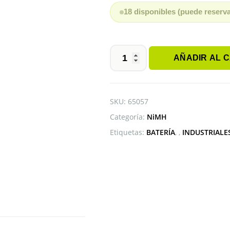
18 disponibles (puede reserv
AÑADIR AL 
BATERÍA
CP300H
VARTA
1.2V
SKU:
65057
300MAH
Categoría:
NiMH
cantidad
Etiquetas:
BATERÍA
,
INDUSTRIALE