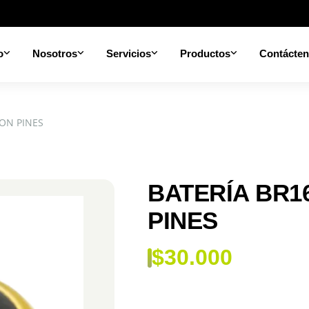
o
Nosotros
Servicios
Productos
Contácte
ON PINES
BATERÍA BR1
PINES
$
30.000