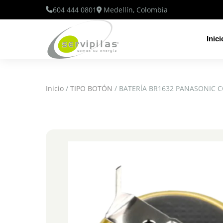
604 444 0801
Medellín, Colombia
Inici
Inicio
/
TIPO BOTÓN
/ BATERÍA BR1632 PANASONIC C