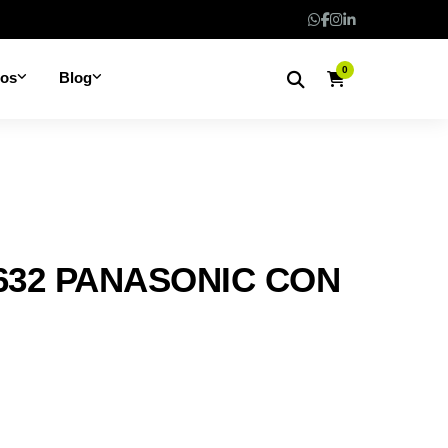
0
nos
Blog
632 PANASONIC CON