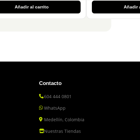
Añadir al carrito
Añadir a
Contacto
604 444 0801
WhatsApp
Medellín, Colombia
Nuestras Tiendas