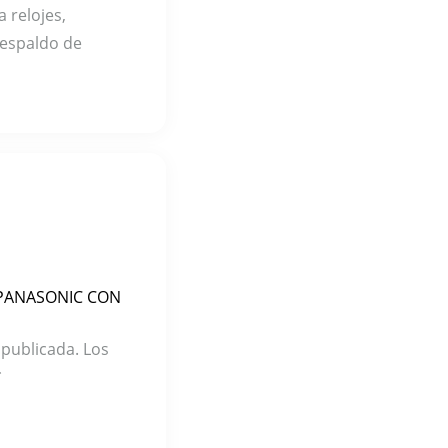
a relojes,
respaldo de
2 PANASONIC CON
 publicada.
Los
*