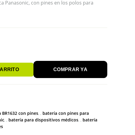
a Panasonic, con pines en los polos para
CARRITO
COMPRAR YA
a BR1632 con pines
,
batería con pines para
nic
,
batería para dispositivos médicos
,
batería
es