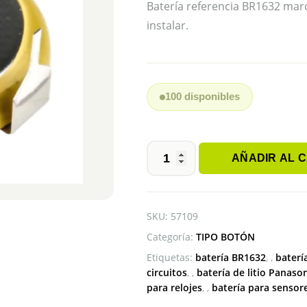
Batería referencia BR1632 marc
instalar.
100 disponibles
AÑADIR AL 
BATERÍA
BR1632
PANASONIC
CON
SKU:
57109
PINES
Categoría:
TIPO BOTÓN
cantidad
Etiquetas:
batería BR1632
,
baterí
circuitos
,
batería de litio Panaso
para relojes
,
batería para sensor